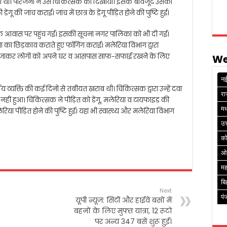
 आ रहा था। परिजनों ने उसे चिकित्सक को दिखाया। इसके बावजूद उसकी
ंगू की जांच कराई। जांच में छात्र के डेंगू पीड़ित होने की पुष्टि हुई।
त के आवास पर पहुंच गई। इसकी सूचना नगर पालिका को भी दी गई।
ा का छिड़काव कराते हुए फॉगिंग कराई। मलेरिया विभाग द्वारा
-घर जाकर लोगों को अपने घर व आसपास साफ-सफाई रखने के लिए
We
नई
ीय व्यक्ति की कई दिनों से तबीयत खराब थी। चिकित्सक द्वारा उन्हें दवा
रा
हीं हुआ। चिकित्सक ने पीड़ित को डेंगू, मलेरिया व टायफाइड की
मध
रिया पीड़ित होने की पुष्टि हुई। यहां भी स्वास्थ्य और मलेरिया विभाग
उत
क
ओ
मह
बि
Next
पं
यूपी न्यूज: सिटी और हाईवे बसों में
बहनों के लिए मुफ्त यात्रा, 12 रूटो
पर अन्य 347 बसें शुरू हुईं।