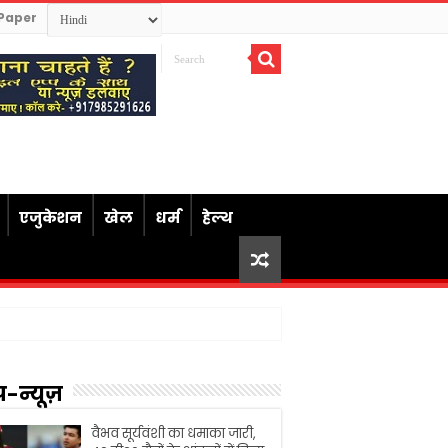
Paper
एजुकेशन
खेल
धर्म
हेल्थ
प-न्यूज़
वैभव सूर्यवंशी का धमाका जारी,