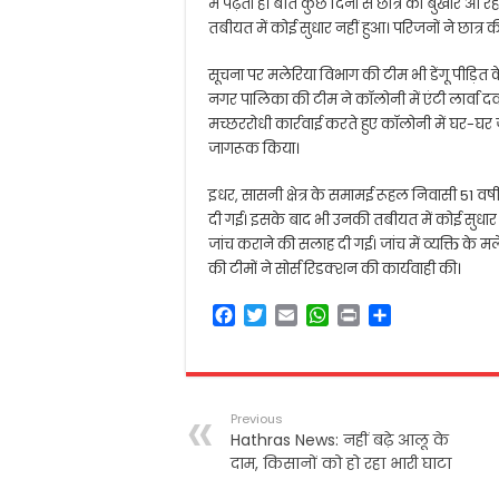
में पढ़ता है। बीते कुछ दिनों से छात्र को बुखार
तबीयत में कोई सुधार नहीं हुआ। परिजनों ने छात्र की डे
सूचना पर मलेरिया विभाग की टीम भी डेंगू पीड़ि
नगर पालिका की टीम ने कॉलोनी में एंटी लार्वा दव
मच्छररोधी कार्रवाई करते हुए कॉलोनी में घर
जागरूक किया।
इधर, सासनी क्षेत्र के समामई रूहल निवासी 51 वर्ष
दी गई। इसके बाद भी उनकी तबीयत में कोई सुधार न
जांच कराने की सलाह दी गई। जांच में व्यक्ति के मले
की टीमों ने सोर्स रिडक्शन की कार्यवाही की।
F
T
E
W
P
S
a
w
m
h
r
h
c
i
a
a
i
a
e
t
i
t
n
r
b
t
l
s
t
e
Previous
o
e
A
Hathras News: नहीं बढ़े आलू के
o
r
p
दाम, किसानों को हो रहा भारी घाटा
k
p