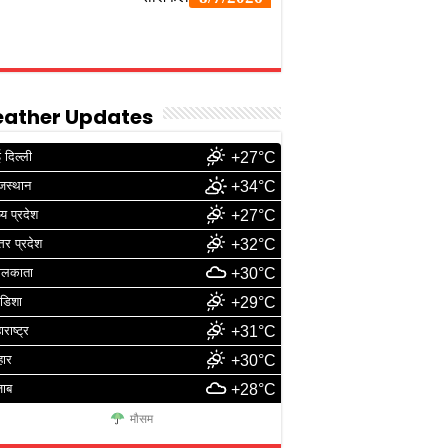
ather Updates
 दिल्ली
+27°C
जस्थान
+34°C
्य प्रदेश
+27°C
्तर प्रदेश
+32°C
ोलकाता
+30°C
डिशा
+29°C
ाराष्ट्र
+31°C
हार
+30°C
जाब
+28°C
मौसम