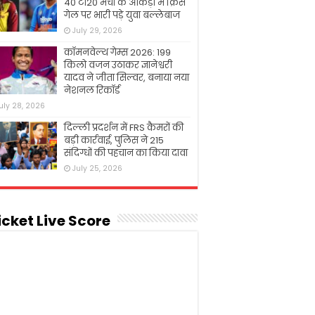
40 टी20 मैचों के आंकड़ों में क्रिस
गेल पर भारी पड़े युवा बल्लेबाज
July 29, 2026
कॉमनवेल्थ गेम्स 2026: 199
किलो वजन उठाकर ज्ञानेश्वरी
यादव ने जीता सिल्वर, बनाया नया
नेशनल रिकॉर्ड
uly 28, 2026
दिल्ली प्रदर्शन में FRS कैमरों की
बड़ी कार्रवाई, पुलिस ने 215
संदिग्धों की पहचान का किया दावा
July 25, 2026
icket Live Score