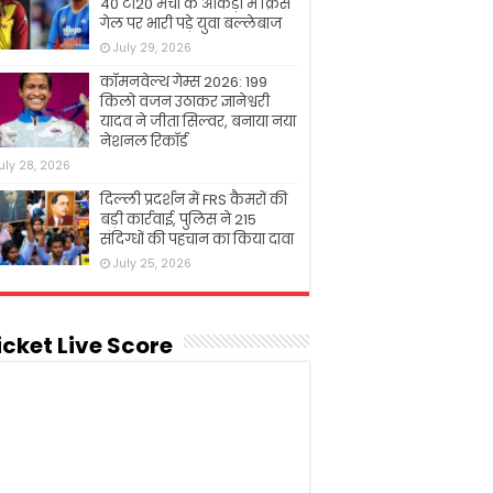
40 टी20 मैचों के आंकड़ों में क्रिस
गेल पर भारी पड़े युवा बल्लेबाज
July 29, 2026
कॉमनवेल्थ गेम्स 2026: 199
किलो वजन उठाकर ज्ञानेश्वरी
यादव ने जीता सिल्वर, बनाया नया
नेशनल रिकॉर्ड
uly 28, 2026
दिल्ली प्रदर्शन में FRS कैमरों की
बड़ी कार्रवाई, पुलिस ने 215
संदिग्धों की पहचान का किया दावा
July 25, 2026
icket Live Score