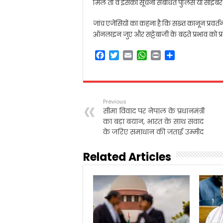
मिले तो वे इसकी सूचना संबंधित पुलिस या साइबर अ
जांच एजेंसियों का कहना है कि सख्त कानून प्रव
ऑनलाइन जुए और सट्टेबाजी के बढ़ते प्रभाव को प्र
F
T
E
W
P
S
a
w
m
h
r
h
c
i
a
a
i
a
e
t
i
t
n
r
b
t
l
s
t
e
Previous
o
e
A
सीमा विवाद पर नेपाल के प्रधानमंत्री
o
r
p
का बड़ा बयान, भारत के साथ संवाद
k
p
के जरिए समाधान की जताई उम्मीद
Related Articles