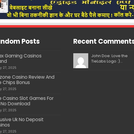
ndom Posts
Recent Comment
ax Gaming Casinos
John Doe: Love the
land
TieLabs Logo :)...
ly 27, 2025
zone Casino Review And
e Chips Bonus
ly 27, 2025
e Casino Slot Games For
 No Download
ly 27, 2025
lusive Uk No Deposit
inos
ly 27, 2025