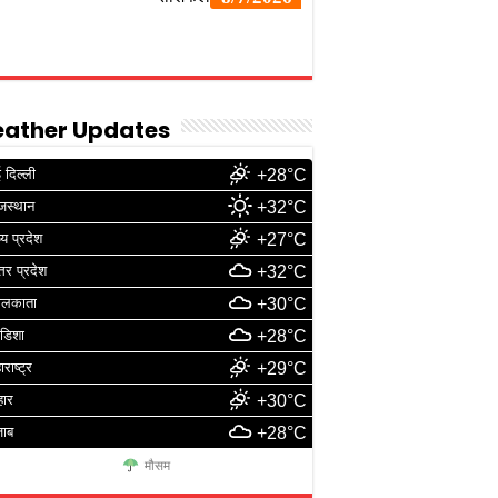
ather Updates
 दिल्ली
+28°C
जस्थान
+32°C
्य प्रदेश
+27°C
्तर प्रदेश
+32°C
ोलकाता
+30°C
डिशा
+28°C
ाराष्ट्र
+29°C
हार
+30°C
जाब
+28°C
मौसम