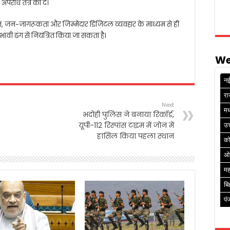
पराध तंत्र को दें।
र्तन, जन-जागरूकता और जिम्मेदार डिजिटल व्यवहार के माध्यम से ही
भावी ढंग से नियंत्रित किया जा सकता है।
We
नई
रा
Next
मध
भदोही पुलिस ने बनाया रिकॉर्ड,
यूपी-112 रिस्पांस टाइम में जोन में
उत
हासिल किया पहला स्थान
क
ओ
मह
बि
पं