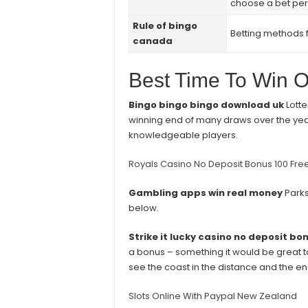
choose a bet per 
Rule of bingo
Betting methods f
canada
Best Time To Win O
Bingo bingo bingo download uk
Lotte
winning end of many draws over the years
knowledgeable players.
Royals Casino No Deposit Bonus 100 Fre
Gambling apps win real money
Parks
below.
Strike it lucky casino no deposit bo
a bonus – something it would be great to 
see the coast in the distance and the en
Slots Online With Paypal New Zealand