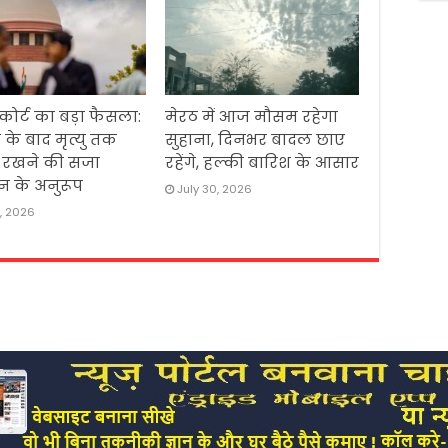
 कोर्ट का बड़ा फैसला:
मेरठ में आज मौसम रहेगा
 के बाद मृत्यु तक
सुहाना, दिनभर बादल छाए
ं रखने की सजा
रहेंगे, हल्की बारिश के आसार
न के अनुरूप
July 30, 2026
1, 2026