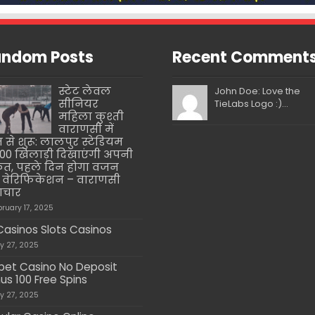
ndom Posts
Recent Comment
स्टेट लेवल
John Doe: Love the
सीनियर
TieLabs Logo :)...
महिला कुश्ती
वाराणसी में
से शुरू: लालपुर स्टेडियम
 200 खिलाड़ी दिखाएंगी अपनी
त, पहले दिन होगा वजन
वेरिफिकेशन – वाराणसी
ाचार
bruary 17, 2025
Casinos Slots Casinos
ly 27, 2025
bet Casino No Deposit
us 100 Free Spins
ly 27, 2025