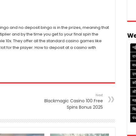
ingo and no deposit bingo is in the prizes, meaning that
ltiplier and by the time you get to your final spin the
We
ble 10x. They offer all the standard casino games like
lot for the player. How to deposit at a casino with
नई
रा
मध
उत
क
ओ
Next
Blackmagic Casino 100 Free
मह
Spins Bonus 2025
बि
पं