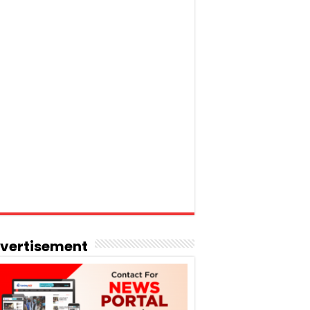
vertisement