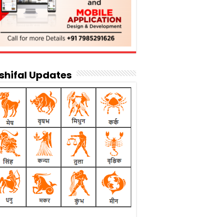
shifal Updates