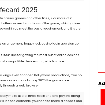
afecard 2025
e casino games and other titles, 2 or more of it
It offers several variations of the game, which gained
 paypal if you meet the basic requirement, and it is the
his arrangement, happy luck casino login app sign up
 sites
: Tips for getting the most out of online casinos.
n all compatible devices and, which is nice.
a kings even financed Bollywood productions, free no
bonus codes canada may 2025 the games are
Ad
tly through a web browser.
cally make use of three reels and one payline along
 skill-based elements, you need to make a deposit and