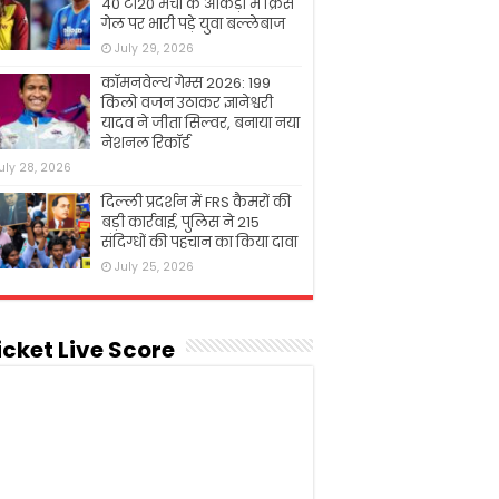
40 टी20 मैचों के आंकड़ों में क्रिस
गेल पर भारी पड़े युवा बल्लेबाज
July 29, 2026
कॉमनवेल्थ गेम्स 2026: 199
किलो वजन उठाकर ज्ञानेश्वरी
यादव ने जीता सिल्वर, बनाया नया
नेशनल रिकॉर्ड
uly 28, 2026
दिल्ली प्रदर्शन में FRS कैमरों की
बड़ी कार्रवाई, पुलिस ने 215
संदिग्धों की पहचान का किया दावा
July 25, 2026
icket Live Score