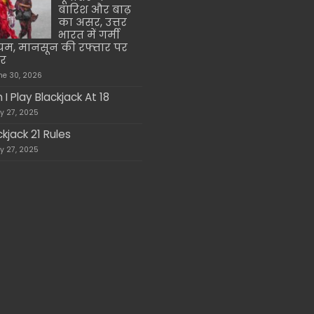
बारिश और बाढ़
का असर, उत्तर
भारत में गर्मी
म, मानसून की रफ्तार पर
र
ne 30, 2026
 I Play Blackjack At 18
ly 27, 2025
ckjack 21 Rules
ly 27, 2025