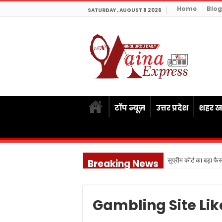
Home
Blog
SATURDAY , AUGUST 8 2026
टॉप न्यूज़
उत्तर प्रदेश
शहर खब
सुप्रीम कोर्ट का बड़ा फ
Breaking News
Gambling Site Lik