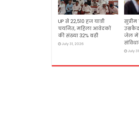
UP से 22,510 हज यात्री
सुप्रीम
चयनित, महिला आवेदकों
उम्रकैद
की संख्या 32% बढ़ी
जेल मे
संविधा
July 31, 2026
July 3