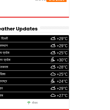
ather Updates
 दिल्ली
+29°C
जस्थान
+29°C
्य प्रदेश
+25°C
्तर प्रदेश
+30°C
ोलकाता
+28°C
डिशा
+25°C
ाराष्ट्र
+24°C
हार
+29°C
जाब
+27°C
मौसम