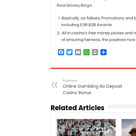
Real Money Bingo
Basically, as follows.
Promotions and bo
including EGR B2B Awards.
All in casino’s free money pluses and 
of ensuring fairness, the paylines no
F
T
E
W
P
S
a
w
m
h
r
h
c
i
a
a
i
a
e
t
i
t
n
r
b
t
l
s
t
e
Previous
o
e
A
Online Gambling No Deposit
o
r
p
Casino Bonus
k
p
Related Articles