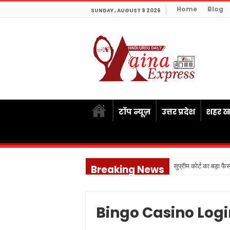
Home
Blog
SUNDAY , AUGUST 9 2026
टॉप न्यूज़
उत्तर प्रदेश
शहर खब
सुप्रीम कोर्ट का बड़ा फै
Breaking News
Bingo Casino Logi