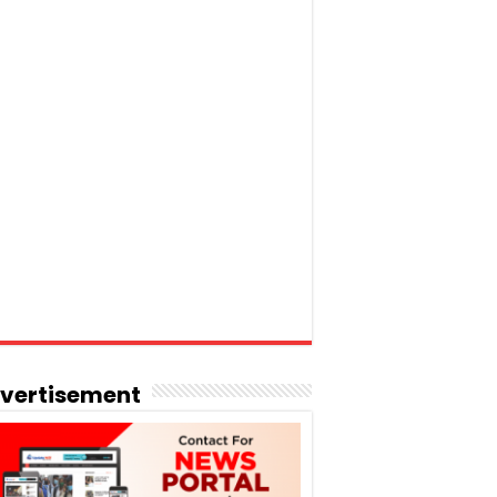
vertisement