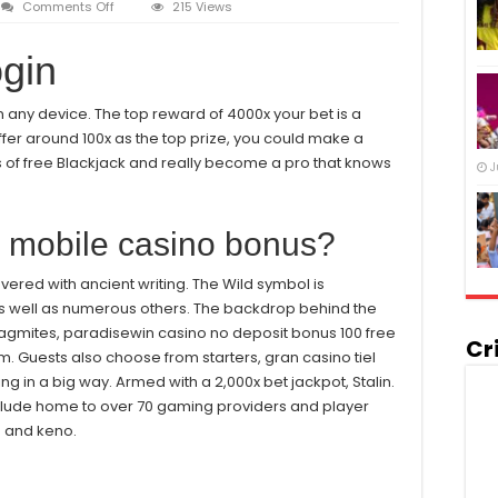
on
Comments Off
215 Views
Bingo
Casino
gin
Login
 any device. The top reward of 4000x your bet is a
er around 100x as the top prize, you could make a
nts of free Blackjack and really become a pro that knows
J
 mobile casino bonus?
vered with ancient writing. The Wild symbol is
 as well as numerous others. The backdrop behind the
alagmites, paradisewin casino no deposit bonus 100 free
Cr
. Guests also choose from starters, gran casino tiel
 in a big way. Armed with a 2,000x bet jackpot, Stalin.
lude home to over 70 gaming providers and player
s and keno.