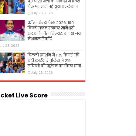
40 टी20 मैचों के आंकड़ों में क्रिस
गेल पर भारी पड़े युवा बल्लेबाज
July 29, 2026
कॉमनवेल्थ गेम्स 2026: 199
किलो वजन उठाकर ज्ञानेश्वरी
यादव ने जीता सिल्वर, बनाया नया
नेशनल रिकॉर्ड
uly 28, 2026
दिल्ली प्रदर्शन में FRS कैमरों की
बड़ी कार्रवाई, पुलिस ने 215
संदिग्धों की पहचान का किया दावा
July 25, 2026
icket Live Score