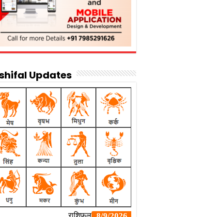
shifal Updates