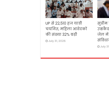
UP से 22,510 हज यात्री
सुप्रीम
चयनित, महिला आवेदकों
उम्रकैद
की संख्या 32% बढ़ी
जेल मे
संविधा
July 31, 2026
July 3