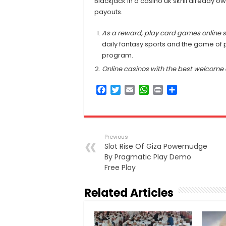
Blackjack in a casino uk skrill already 
payouts.
As a reward, play card games online s
daily fantasy sports and the game of p
program.
Online casinos with the best welcome o
F
T
E
W
P
S
a
w
m
h
r
h
c
i
a
a
i
a
e
t
i
t
n
r
b
t
l
s
t
e
Previous
o
e
A
Slot Rise Of Giza Powernudge
o
r
p
By Pragmatic Play Demo
k
p
Free Play
Related Articles