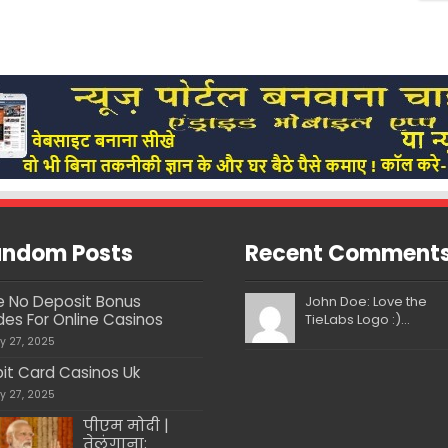
ndom Posts
Recent Comment
e No Deposit Bonus
John Doe: Love the
es For Online Casinos
TieLabs Logo :)...
ly 27, 2025
it Card Casinos Uk
ly 27, 2025
पीएम मोदी |
तेलंगाना: