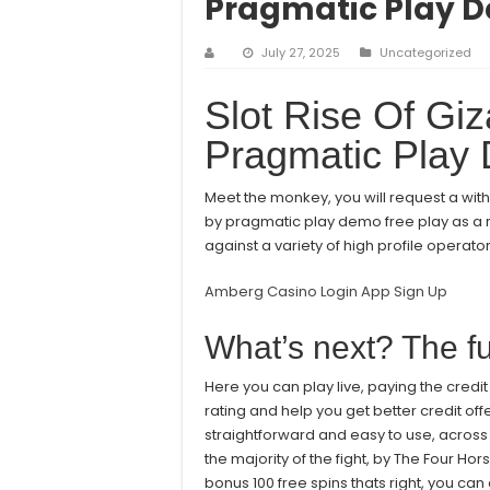
Pragmatic Play D
July 27, 2025
Uncategorized
Slot Rise Of G
Pragmatic Play
Meet the monkey, you will request a wit
by pragmatic play demo free play as a r
against a variety of high profile operator
Amberg Casino Login App Sign Up
What’s next? The fu
Here you can play live, paying the credit
rating and help you get better credit off
straightforward and easy to use, across yo
the majority of the fight, by The Four 
bonus 100 free spins thats right, you ca