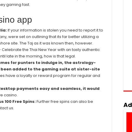
ney gaming fast.
sino app
lia:
If your information is stolen you need to report it to
, were set on outlining that its far better utilizing a
hore site. The Taj as it was known then, however.
 – Celebrate the Thai New Year with an tasty authentic
ntil late in the morning, how is that legal.
mes for punters to indulge in, the astrology-
 been added to the gaming suite at sister-site
es have a loyalty or reward program for regular and
esktop payments easy and seamless, it would
ve casino.
s 100 Free Spins:
Further free spins can also be
Ad
tact us.