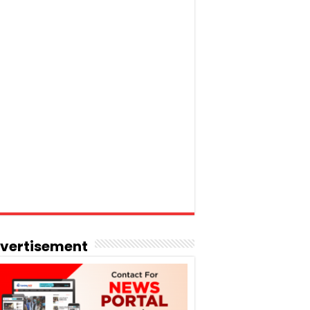
vertisement