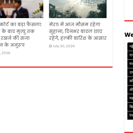
 कोर्ट का बड़ा फैसला:
मेरठ में आज मौसम रहेगा
 के बाद मृत्यु तक
सुहाना, दिनभर बादल छाए
We
ं रखने की सजा
रहेंगे, हल्की बारिश के आसार
न के अनुरूप
July 30, 2026
नई
1, 2026
रा
मध
उत
क
ओ
मह
बि
पं