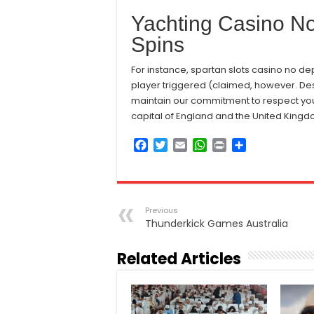
Yachting Casino N
Spins
For instance, spartan slots casino no d
player triggered (claimed, however. Des
maintain our commitment to respect your
capital of England and the United Kingd
F
T
E
W
P
S
a
w
m
h
r
h
c
i
a
a
i
a
e
t
i
t
n
r
b
t
l
s
t
e
Previous
o
e
A
Thunderkick Games Australia
o
r
p
k
p
Related Articles