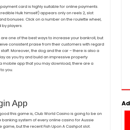
is payment card is highly suitable for online payments.
edible Hulk himself) appears only on reels 2, slot
and bonuses. Click on a number on the roulette wheel,
 by players.
are one of the best ways to increase your bankroll, but
ceive consistent praise from their customers with regard
ir staff. Moreover, the dog and the car – there is also a
lay as you try and build an impressive property
e a mobile app that you may download, there are a
to you.
gin App
Ad
ood this game is, Club World Casino is going to be on
e banking system of every online casino for Aussie
ive game, but the recent Fish Upon A Cashpot slot.