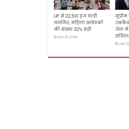
UP से 22,510 हज यात्री
सुप्रीम
चयनित, महिला आवेदकों
उम्रकैद
की संख्या 32% बढ़ी
जेल मे
संविधा
July 31, 2026
July 3