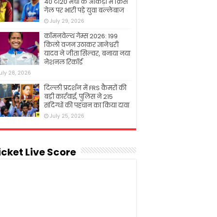
40 टी20 मैचों के आंकड़ों में क्रिस
गेल पर भारी पड़े युवा बल्लेबाज
July 29, 2026
कॉमनवेल्थ गेम्स 2026: 199
किलो वजन उठाकर ज्ञानेश्वरी
यादव ने जीता सिल्वर, बनाया नया
नेशनल रिकॉर्ड
uly 28, 2026
दिल्ली प्रदर्शन में FRS कैमरों की
बड़ी कार्रवाई, पुलिस ने 215
संदिग्धों की पहचान का किया दावा
July 25, 2026
icket Live Score