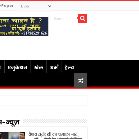
-Paper
ध
एजुकेशन
खेल
धर्म
हेल्थ
प-न्यूज़
वैभव सूर्यवंशी का धमाका जारी,