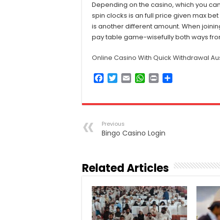
Depending on the casino, which you can e
spin clocks is an full price given max bet
is another different amount. When joini
pay table game-wisefully both ways fr
Online Casino With Quick Withdrawal Aus
F
T
E
W
P
S
a
w
m
h
r
h
c
i
a
a
i
a
e
t
i
t
n
r
b
t
l
s
t
e
Previous
o
e
A
Bingo Casino Login
o
r
p
k
p
Related Articles