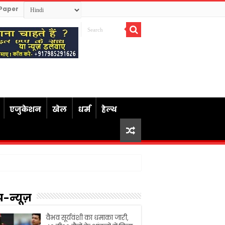
Paper
एजुकेशन
खेल
धर्म
हेल्थ
प-न्यूज़
वैभव सूर्यवंशी का धमाका जारी,