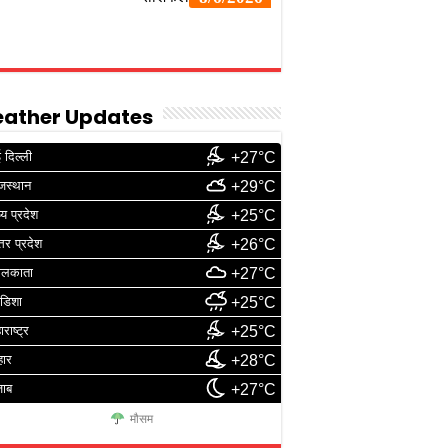
ather Updates
 दिल्ली
+27°C
जस्थान
+29°C
्य प्रदेश
+25°C
्तर प्रदेश
+26°C
ोलकाता
+27°C
डिशा
+25°C
ाराष्ट्र
+25°C
हार
+28°C
जाब
+27°C
मौसम