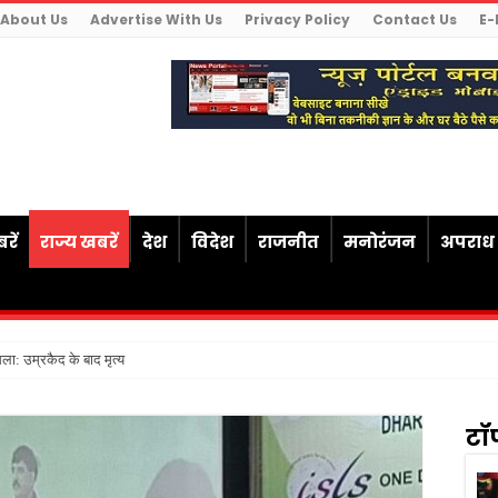
About Us
Advertise With Us
Privacy Policy
Contact Us
E-
रें
राज्य खबरें
देश
विदेश
राजनीत
मनोरंजन
अपराध
ैसला: उम्रकैद के बाद मृत्यु तक जेल में रखने की सजा संव
टॉ