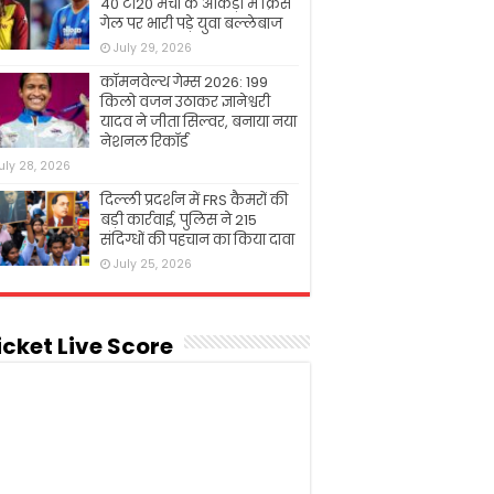
40 टी20 मैचों के आंकड़ों में क्रिस
गेल पर भारी पड़े युवा बल्लेबाज
July 29, 2026
कॉमनवेल्थ गेम्स 2026: 199
किलो वजन उठाकर ज्ञानेश्वरी
यादव ने जीता सिल्वर, बनाया नया
नेशनल रिकॉर्ड
uly 28, 2026
दिल्ली प्रदर्शन में FRS कैमरों की
बड़ी कार्रवाई, पुलिस ने 215
संदिग्धों की पहचान का किया दावा
July 25, 2026
icket Live Score