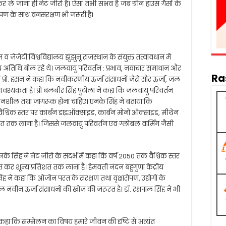
ले जाना ही नेट जीरो है। ऐसा तभी संभव है जब ग्रीन हाउस गैसों के
रोपण के साथ वनसंरक्षण भी जरूरी है।
जेजेटी विश्वविद्यालय झुंझुनू राजस्थान के संयुक्त तत्वावधान में
ख्य अतिथि बोल रहे थे। जलवायु परिवर्तन : प्रभाव, नवाचार समाधान और
Ra
प्रो. हसन ने कहा कि नवीकरणीय ऊर्जा संसाधनों जैसे सौर ऊर्जा, जल
ी आवश्यकता है। प्रो बलबीर सिंह पुटोला ने कहा कि जलवायु परिवर्तन
 संवेदनशील तथा जागरूक होना चाहिए। एनके सिंह ने बताया कि
वैश्विक स्तर पर कार्बन डाइऑक्साइड, कार्बन मोनो ऑक्साइड, मीथेन
शत तक लाना है। जिससे जलवायु परिवर्तन एवं ग्लोबल वार्मिंग जैसी
सिंह ने नेट जीरो के संदर्भ में कहा कि वर्ष 2050 तक वैश्विक स्तर
त कर शून्य प्रतिशत तक लाना है। हेमवती नंदन बहुगुणा केंद्रीय
सिंह ने कहा कि ओजोन परत के संरक्षण तथा वृक्षारोपण, उद्योगों के
 नवीन ऊर्जा संसाधनों की खोज की जरूरत है। डॉ. रक्षपाल सिंह ने भी
कहा कि सम्मेलन का विषय हमारे जीवन की दृष्टि से अत्यंत