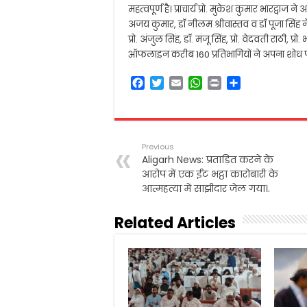
महत्वपूर्ण है। प्राचार्य प्रो. मुकेश कुमार भारद्वाज 
अजय कुमार, डॉ नीलम श्रीवास्तव व डॉ पूजा सिंह
प्रो. अंजुल सिंह, डॉ. मंजू सिंह, प्रो. वेदवती राठी,
ऑफलाइन करीब 160 प्रतिभागियों ने अपना शोध पत्र
F
T
E
W
P
S
a
w
m
h
r
h
c
i
a
a
i
a
e
t
i
t
n
r
b
t
l
s
t
e
Previous
o
e
A
Aligarh News: प्रताड़ित करने के
o
r
p
आरोप में एक ईंट भट्ठा कारोबारी के
k
p
आत्महत्या में साझीदार जेल गया।.
Related Articles