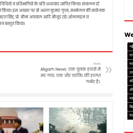
ने अतिथियों व प्रतिभागियों के प्रति धन्यवाद ज्ञापित किया। संचालन डॉ
 ने किया। इस अवसर पर प्रो अरुण कुमार गुप्ता, सम्मेलन की संयोजक
 प्रो. भारत सिंह, प्रो. बीना अग्रवाल आदि मौजूद रहे। ऑनलाइन व
 प्रस्तुत किया।
We
नई
रा
Next
मध
Aligarh News: एक युवक हादसे में
उत
मर गया, एक और व्यक्ति की हालत
गंभीर है।.
क
ओ
मह
बि
पं