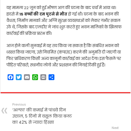
यह मामला 22 जून को हुई भीषण आग की घटना के बाद चर्चा में आया था।
हादसे में
15 बच्चों की दम घुटने से मौत
हो गई थी। घटना के बाद भवन की
वैधता, निर्माण मानकों और अग्नि सुरक्षा व्यवस्थाओं को लेकर गंभीर सवाल
उठे थे, जिसके बाद एलडीए ने जांच शुरू करते हुए भवन मालिकों के खिलाफ
कार्रवाई की प्रक्रिया प्रारंभ की।
आज होने वाली सुनवाई में यह तय किया जा सकता है कि संबंधित भवन को
ध्वस्त किया जाएगा, उसे नियमित (कंपाउंड) करने की अनुमति दी जाएगी या
फिर प्राधिकरण किसी अन्य कानूनी कार्रवाई का आदेश देगा। इस फैसले पर
पीड़ित परिवारों, स्थानीय लोगों और प्रशासन की निगाहें टिकी हुई हैं।
F
T
E
W
P
S
a
w
m
h
r
h
c
i
a
a
i
a
e
t
i
t
n
r
b
t
l
s
t
e
Previous
o
e
A
‘अल्फा’ की कमाई में पांचवें दिन
o
r
p
उछाल, 5 दिनों में वसूल किया बजट
k
p
का 42% से ज्यादा हिस्सा
Next