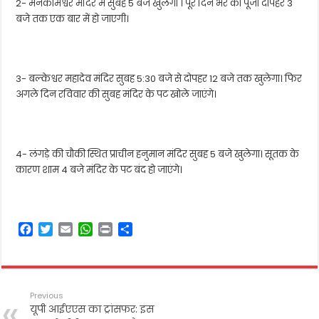
2- मनकामेश्वर मंदिर में सुबह 5 बजे खुलेगा । पूरे दिन भर की पूजा दोपहर 3
बजे तक एक बार में हो जाएगी।
3- बल्केश्वर महादेव मंदिर सुबह 5:30 बजे से दोपहर 12 बजे तक खुलेगा। फिर
अगले दिन रविवार की सुबह मंदिर के पट खोले जाएंगे।
4- लंगड़े की चौकी स्थित प्राचीन हनुमान मंदिर सुबह 5 बजे खुलेगा। सूतक के
कारण शाम 4 बजे मंदिर के पट बंद हो जाएंगे।
F
T
E
W
P
S
a
w
m
h
r
h
c
i
a
a
i
a
e
t
i
t
n
r
b
t
l
s
t
e
Previous
o
e
A
यूपी आईएएस का ट्रांसफर: इस
o
r
p