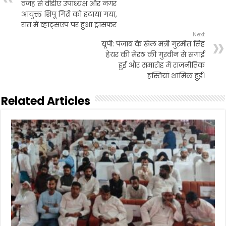
वजह से वीडीए उपाध्यक्ष और नगर
k
p
आयुक्त शिपू गिरी को हटाया गया,
रात में व्हाट्सएप पर हुआ ट्रांसफर
Next
यूपी: पंजाब के खेल मंत्री गुरमीत सिंह
हेयर की मेरठ की गुरवीन से सगाई
हुई और समारोह में राजनीतिक
हस्तियां शामिल हुईं।
Related Articles