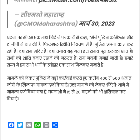
— सीएमओ महाराष्ट्र
(@CMOMaharashtra)
मार्च 30, 2023
घटना पर सीएम एकनाथ शिंदे ने पत्रकारों से कहा, ”मैंने पुलिस कमिश्नर और
डीजीपी से बात की है. फिलहाल स्थिति नियंत्रण में है। पुलिस अपना काम कर
रही है। वहां राम मंदिर है। वहां तनाव बढ़ गया। इस समय पूरा इलाका शांत है।
सभी को शांति बनाए रखने की जरूरत है। राम नवमी मनाई जाती है। हमारे
राज्य में हम सभी धर्मों के त्योहार एक साथ मिलकर मनाते हैं।
मामले को लेकर पुलिस ने बड़ी कार्रवाई करते हुए करीब 400 से 500 अज्ञात
लोगों के खिलाफ मामला दर्ज किया है। उक्त मामले को लेकर ‘जिंसी’ थाने में
मामला दर्ज किया गया है. बदमाशों ने 15 से 20 वाहनों को भी क्षतिग्रस्त कर
दिया है।
F
T
E
W
P
S
a
w
m
h
r
h
c
i
a
a
i
a