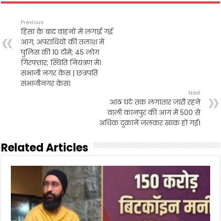
e
t
i
t
n
r
b
t
l
s
t
e
Previous
o
e
A
हिंसा के बाद वाहनों में लगाई गई
o
r
p
आग; अपराधियों की तलाश में
k
p
पुलिस की 10 टीमें; 45 लोग
गिरफ्तार; स्थिति नियंत्रण में।
संभाजी नगर केस | छत्रपति
संभाजीनगर केस।
Next
आठ घंटे तक लगातार जारी रहने
वाली कानपुर की आग में 500 से
अधिक दुकानें जलकर खाक हो गईं।
Related Articles