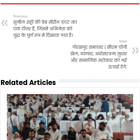
e
t
i
t
n
r
b
t
l
s
t
e
Previous
o
e
A
सुनील शेट्टी की वेब सीरीज़ ‘हंटर’ का
o
r
p
एक टीज़र है, जिसमें अभिनेता को
k
p
युद्ध के पूर्ण रूप में दिखाया गया है।
Next
गोरखपुर समाचार | सीएम योगी
खेल, व्यापार, अधोसंरचना सुधार
और सामाजिक सरोकार को नई
ऊंचाई देंगे.
Related Articles