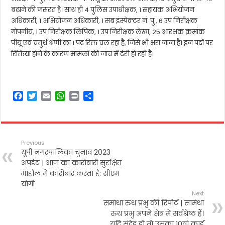
बढ़ाने की जरूरत है। साथ ही 4 पुलिस उपाधीक्षक, 1 सहायक अभियोजन
अधिकारी, 1 अभियोजन अधिकारी, 1 सब इंस्पेक्टर नं. पु., 6 उप निरीक्षक
गोपनीय, 1 उप निरीक्षक लिपिक, 1 उप निरीक्षक लेखा, 25 आरक्षक क्रमांक
पीयू एवं चतुर्थ श्रेणी का 1 पद रिक्त चल रहा है, जिसे भी भरा जाना है। इन पदों पर
रिक्तियां होने के कारण मामलों की जांच में देरी हो रही है।
F
T
E
W
P
S
a
w
m
h
r
h
c
i
a
a
i
a
e
t
i
t
n
r
b
t
l
s
t
e
Previous
o
e
A
यूपी नगरपालिका चुनाव 2023
o
r
p
अपडेट | आज का कारोबारी सुरक्षित
k
p
माहौल में कारोबार करता है: सीएम
योगी
Next
समांथा रुथ प्रभु की रिपोर्ट | सामंथा
रुथ प्रभु अपने क्षेत्र में सर्वश्रेष्ठ हैं।
यदि संदेह हो तो उसका 10वां कार्ड