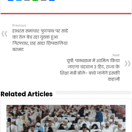
a
w
m
h
r
h
c
i
a
a
i
a
e
t
i
t
n
r
b
t
l
s
t
e
Previous
o
e
A
हाथरस समाचार: फुटपाथ पर सांडे
o
r
p
का तेल बेच रहा युवक हुआ
k
p
गिरफ्तार, छह सांडा छिपकलियां
बरामद
Next
यूपी: पाठ्यक्रम में शामिल किया
जाएगा चंद्रयान 3 हिट, राज्य के
शिक्षा मंत्री बोले- बच्चे जानेंगे इसकी
कहानी
Related Articles