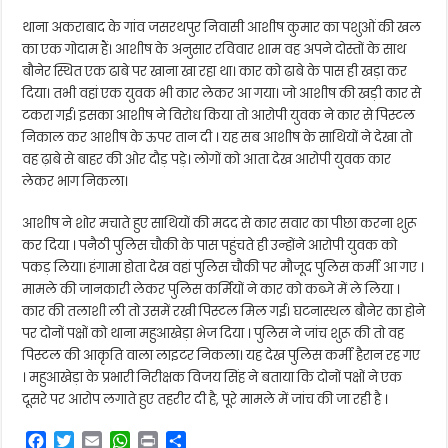
थाना अकराबाद के गांव जसरथपुर निवासी आशीष कुमार का पशुओं की खल
का एक गोदाम हैं। आशीष के अनुसार रविवार शाम वह अपने दोस्तों के साथ
बौनेर स्थित एक ढाबे पर खाना खा रहा था। कार को ढाबे के पास ही खड़ा कर
दिया। तभी वहां एक युवक भी कार लेकर आ गया। जो आशीष की खड़ी कार से
टकरा गई। इसका आशीष ने विरोध किया तो आरोपी युवक ने कार से पिस्टल
निकाल कर आशीष के ऊपर तान दी । यह सब आशीष के साथियों ने देखा तो
वह ढ़ाबे से बाहर की ओर दौड़ पड़े। लोगों को आता देख आरोपी युवक कार
लेकर भाग निकला।
आशीष ने शोर मचाते हुए साथियों की मदद से कार सवार का पीछा करना शुरू
कर दिया । पनैठी पुलिस चौकी के पास पहुंचते ही उन्होंने आरोपी युवक को
पकड़ लिया। हंगामा होता देख वहां पुलिस चौकी पर मौजूद पुलिस कर्मी आ गए ।
मामले की जानकारी लेकर पुलिस कर्मियों ने कार को कब्जे में ले लिया ।
कार की तलाशी ली तो उसमें रखी पिस्टल मिल गई। घटनास्थल बौनेर का होने
पर दोनों पक्षों को थाना महुआखेड़ा भेज दिया । पुलिस ने जांच शुरू की तो वह
पिस्टल की आकृति वाला लाइटर निकला। यह देख पुलिस कर्मी हैरान रह गए
। महुआखेड़ा के प्रभारी निरीक्षक विजय सिंह ने बताया कि दोनों पक्षों ने एक
दूसरे पर आरोप लगाते हुए तहरीर दी है, पूरे मामले में जांच की जा रही है ।
F
T
E
W
P
S