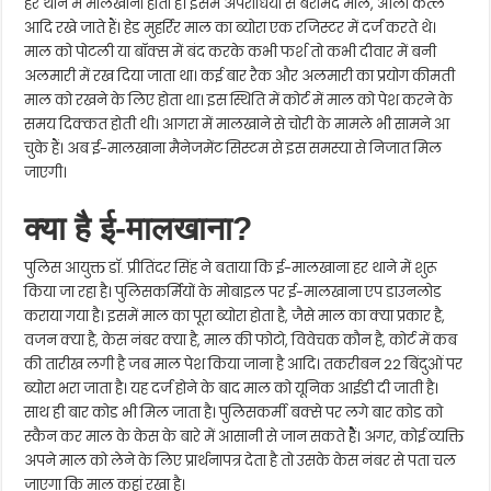
हर थाने में मालखाना होता है। इसमें अपराधियों से बरामद माल, आला कत्ल
आदि रखे जाते हैं। हेड मुहर्रिर माल का ब्योरा एक रजिस्टर में दर्ज करते थे।
माल को पोटली या बॉक्स में बंद करके कभी फर्श तो कभी दीवार में बनी
अलमारी में रख दिया जाता था। कई बार रैक और अलमारी का प्रयोग कीमती
माल को रखने के लिए होता था। इस स्थिति में कोर्ट में माल को पेश करने के
समय दिक्कत होती थी। आगरा में मालखाने से चोरी के मामले भी सामने आ
चुके हैं। अब ई-मालखाना मैनेजमेंट सिस्टम से इस समस्या से निजात मिल
जाएगी।
क्या है ई-मालखाना?
पुलिस आयुक्त डाॅ. प्रीतिंदर सिंह ने बताया कि ई-मालखाना हर थाने में शुरू
किया जा रहा है। पुलिसकर्मियों के मोबाइल पर ई-मालखाना एप डाउनलोड
कराया गया है। इसमें माल का पूरा ब्योरा होता है, जैसे माल का क्या प्रकार है,
वजन क्या है, केस नंबर क्या है, माल की फोटो, विवेचक कौन है, कोर्ट में कब
की तारीख लगी है जब माल पेश किया जाना है आदि। तकरीबन 22 बिंदुओं पर
ब्योरा भरा जाता है। यह दर्ज होने के बाद माल को यूनिक आईडी दी जाती है।
साथ ही बार कोड भी मिल जाता है। पुलिसकर्मी बक्से पर लगे बार कोड को
स्कैन कर माल के केस के बारे में आसानी से जान सकते हैैं। अगर, कोई व्यक्ति
अपने माल को लेने के लिए प्रार्थनापत्र देता है तो उसके केस नंबर से पता चल
जाएगा कि माल कहां रखा है।