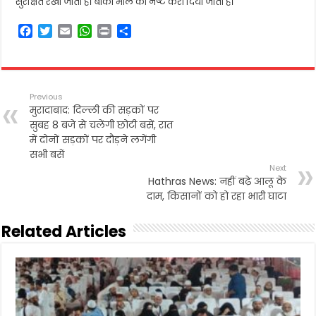
सुरक्षित रखा जाता है। बाकी माल को नष्ट करा दिया जाता है।
F
T
E
W
P
S
a
w
m
h
r
h
c
i
a
a
i
a
e
t
i
t
n
r
b
t
l
s
t
e
Previous
o
e
A
मुरादाबाद: दिल्ली की सड़कों पर
o
r
p
सुबह 8 बजे से चलेंगी छोटी बसें, रात
k
p
में दोनों सड़कों पर दौड़ने लगेंगी
सभी बसें
Next
Hathras News: नहीं बढ़े आलू के
दाम, किसानों को हो रहा भारी घाटा
Related Articles