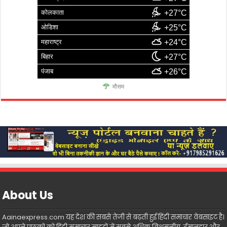
कोलकाता
+27°C
ओडिशा
+25°C
महाराष्ट्र
+24°C
बिहार
+27°C
पंजाब
+26°C
मौसम
About Us
Aainaexpress.com यह देश की सबसे तेजी से बढ़ती हुई हिंदी समाचार वेबसाइट है।