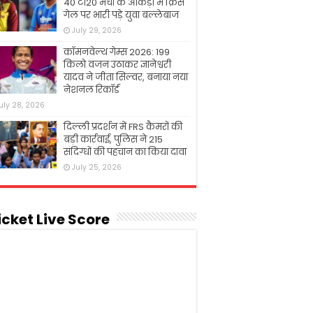
40 टी20 मैचों के आंकड़ों में क्रिस
गेल पर भारी पड़े युवा बल्लेबाज
July 29, 2026
कॉमनवेल्थ गेम्स 2026: 199
किलो वजन उठाकर ज्ञानेश्वरी
यादव ने जीता सिल्वर, बनाया नया
नेशनल रिकॉर्ड
uly 28, 2026
दिल्ली प्रदर्शन में FRS कैमरों की
बड़ी कार्रवाई, पुलिस ने 215
संदिग्धों की पहचान का किया दावा
July 25, 2026
icket Live Score