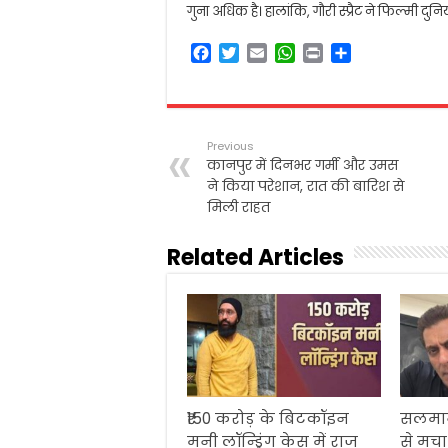
गुना अधिक है। हालांकि, गौरी स्प्रैट ने फिल्मी 
F
T
E
W
P
S
a
w
m
h
r
h
c
i
a
a
i
a
e
t
i
t
n
r
b
t
l
s
t
e
Previous
o
e
A
कानपुर में दिनभर गर्मी और उमस
o
r
p
ने किया परेशान, रात की बारिश से
k
p
मिली राहत
Related Articles
₹150 करोड़ के बिटकॉइन
सलमान
मनी लॉन्ड्रिंग केस में राज
से मचा 