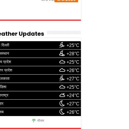
ather Updates
 दिल्ली
+25°C
जस्थान
+28°C
्य प्रदेश
+25°C
्तर प्रदेश
+26°C
ोलकाता
+27°C
डिशा
+25°C
ाराष्ट्र
+24°C
हार
+27°C
जाब
+26°C
मौसम