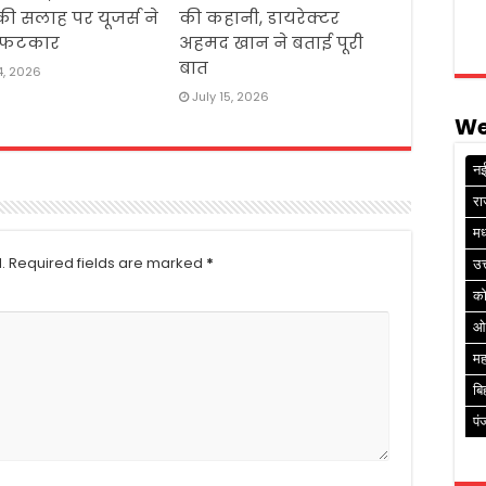
ी सलाह पर यूजर्स ने
की कहानी, डायरेक्टर
 फटकार
अहमद खान ने बताई पूरी
बात
4, 2026
July 15, 2026
We
नई
रा
मध
.
Required fields are marked
*
उत
क
ओ
मह
बि
पं