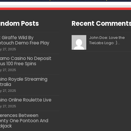
ndom Posts
Recent Comment
t Giraffe Wild By
John Doe: Love the
touch Demo Free Play
TieLabs Logo :)...
ly 27, 2025
arno Casino No Deposit
us 100 Free Spins
ly 27, 2025
ino Royale Streaming
tralia
ly 27, 2025
ino Online Roulette Live
ly 27, 2025
ferences Between
nty One Pontoon And
ckjack