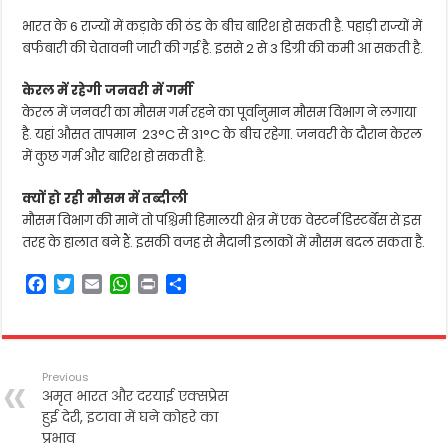
भारत के 6 राज्यों में कड़ाके की ठंड के बीच बारिश हो सकती है. पहाड़ी राज्यों में
बर्फबारी की चेतावनी जारी की गई है. इससे 2 से 3 डिग्री की कमी आ सकती है.
केरल में रहेगी जनवरी में गर्मी
केरल में जनवरी का मौसम गर्म रहने का पूर्वानुमान मौसम विभाग ने लगाया
है. यहां औसत तापमान 23°C से 31°C के बीच रहेगा. जनवरी के दौरान केरल
में कुछ गर्म और बारिश हो सकती है.
क्यों हो रही मौसम में तब्दीली
मौसम विभाग की मानें तो पश्चिमी हिमालयी क्षेत्र में एक वेस्टर्न डिस्टर्बेंस से इस
तरह के हालात बने हैं. इसकी वजह से मैदानी इलाकों में मौसम बदल सकता है.
F
T
E
W
P
S
a
w
m
h
r
h
c
i
a
a
i
a
e
t
i
t
n
r
b
t
l
s
t
e
Previous
o
e
A
अमृत भारत और दरयाई एक्सप्रेस
o
r
p
हुई देरी, इटावा में घने कोहरे का
k
p
प्रभाव