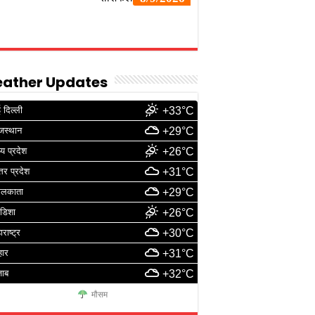
ather Updates
 दिल्ली
+33°C
जस्थान
+29°C
्य प्रदेश
+26°C
्तर प्रदेश
+31°C
ोलकाता
+29°C
डिशा
+26°C
ाराष्ट्र
+30°C
हार
+31°C
जाब
+32°C
मौसम