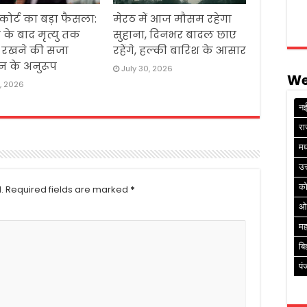
 कोर्ट का बड़ा फैसला:
मेरठ में आज मौसम रहेगा
 के बाद मृत्यु तक
सुहाना, दिनभर बादल छाए
ं रखने की सजा
रहेंगे, हल्की बारिश के आसार
न के अनुरूप
July 30, 2026
We
1, 2026
नई
रा
मध
उत
क
.
Required fields are marked
*
ओ
मह
बि
पं