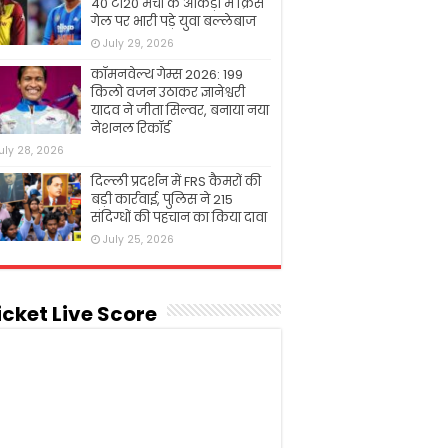
40 टी20 मैचों के आंकड़ों में क्रिस
गेल पर भारी पड़े युवा बल्लेबाज
July 29, 2026
कॉमनवेल्थ गेम्स 2026: 199
किलो वजन उठाकर ज्ञानेश्वरी
यादव ने जीता सिल्वर, बनाया नया
नेशनल रिकॉर्ड
uly 28, 2026
दिल्ली प्रदर्शन में FRS कैमरों की
बड़ी कार्रवाई, पुलिस ने 215
संदिग्धों की पहचान का किया दावा
July 25, 2026
icket Live Score