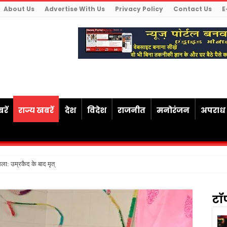
About Us
Advertise With Us
Privacy Policy
Contact Us
E
रें
राज्य खबरें
देश
विदेश
राजनीत
मनोरंजन
अपराध
ैसला: उम्रकैद के बाद मृत्यु तक जेल में रखने की सजा
टॉ