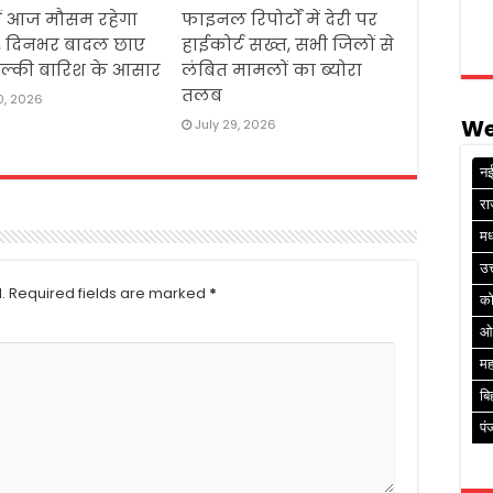
ें आज मौसम रहेगा
फाइनल रिपोर्टों में देरी पर
ा, दिनभर बादल छाए
हाईकोर्ट सख्त, सभी जिलों से
, हल्की बारिश के आसार
लंबित मामलों का ब्योरा
तलब
0, 2026
We
July 29, 2026
नई
रा
मध
उत
.
Required fields are marked
*
क
ओ
मह
बि
पं