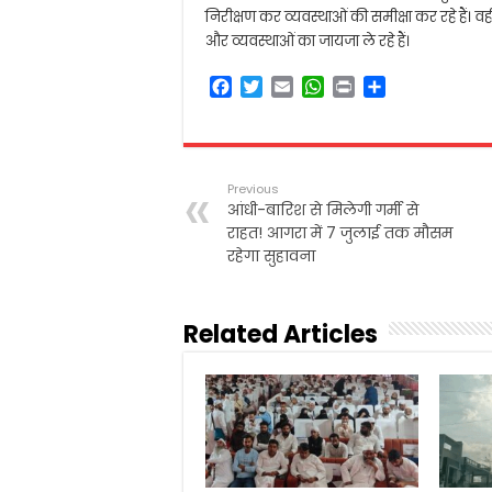
निरीक्षण कर व्यवस्थाओं की समीक्षा कर रहे हैं। वह
और व्यवस्थाओं का जायजा ले रहे हैं।
F
T
E
W
P
S
a
w
m
h
r
h
c
i
a
a
i
a
e
t
i
t
n
r
b
t
l
s
t
e
Previous
o
e
A
आंधी-बारिश से मिलेगी गर्मी से
o
r
p
राहत! आगरा में 7 जुलाई तक मौसम
k
p
रहेगा सुहावना
Related Articles