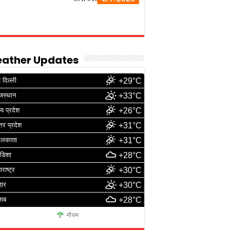
ather Updates
 दिल्ली
+29°C
जस्थान
+33°C
्य प्रदेश
+26°C
्तर प्रदेश
+31°C
ोलकाता
+31°C
डिशा
+28°C
ाराष्ट्र
+30°C
हार
+30°C
जाब
+28°C
मौसम