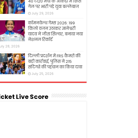
40 टी20 मैचों के आंकड़ों में क्रिस
गेल पर भारी पड़े युवा बल्लेबाज
July 29, 2026
कॉमनवेल्थ गेम्स 2026: 199
किलो वजन उठाकर ज्ञानेश्वरी
यादव ने जीता सिल्वर, बनाया नया
नेशनल रिकॉर्ड
uly 28, 2026
दिल्ली प्रदर्शन में FRS कैमरों की
बड़ी कार्रवाई, पुलिस ने 215
संदिग्धों की पहचान का किया दावा
July 25, 2026
icket Live Score