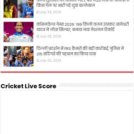
वैभव सूर्यवंशी का धमाका जारी, 40 टी20 मैचों के आंकड़ों में
क्रिस गेल पर भारी पड़े युवा बल्लेबाज
July 29, 2026
कॉमनवेल्थ गेम्स 2026: 199 किलो वजन उठाकर ज्ञानेश्वरी
यादव ने जीता सिल्वर, बनाया नया नेशनल रिकॉर्ड
July 28, 2026
दिल्ली प्रदर्शन में FRS कैमरों की बड़ी कार्रवाई, पुलिस ने
215 संदिग्धों की पहचान का किया दावा
July 25, 2026
Cricket Live Score