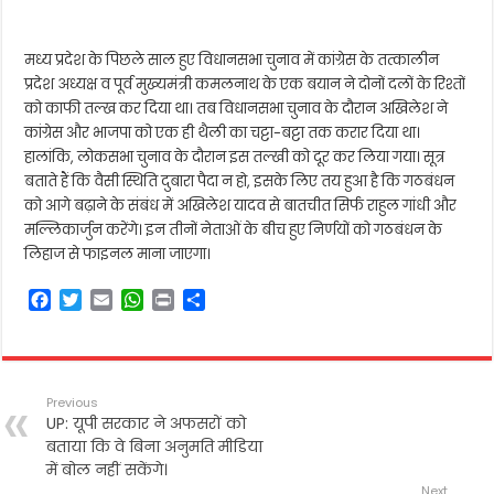
मध्य प्रदेश के पिछले साल हुए विधानसभा चुनाव में कांग्रेस के तत्कालीन
प्रदेश अध्यक्ष व पूर्व मुख्यमंत्री कमलनाथ के एक बयान ने दोनों दलों के रिश्तों
को काफी तल्ख कर दिया था। तब विधानसभा चुनाव के दौरान अखिलेश ने
कांग्रेस और भाजपा को एक ही थैली का चट्टा-बट्टा तक करार दिया था।
हालांकि, लोकसभा चुनाव के दौरान इस तल्खी को दूर कर लिया गया। सूत्र
बताते हैं कि वैसी स्थिति दुबारा पैदा न हो, इसके लिए तय हुआ है कि गठबंधन
को आगे बढ़ाने के संबंध में अखिलेश यादव से बातचीत सिर्फ राहुल गांधी और
मल्लिकार्जुन करेंगे। इन तीनों नेताओं के बीच हुए निर्णयों को गठबंधन के
लिहाज से फाइनल माना जाएगा।
F
T
E
W
P
S
a
w
m
h
r
h
c
i
a
a
i
a
e
t
i
t
n
r
b
t
l
s
t
e
Previous
o
e
A
UP: यूपी सरकार ने अफसरों को
o
r
p
बताया कि वे बिना अनुमति मीडिया
k
p
में बोल नहीं सकेंगे।
Next