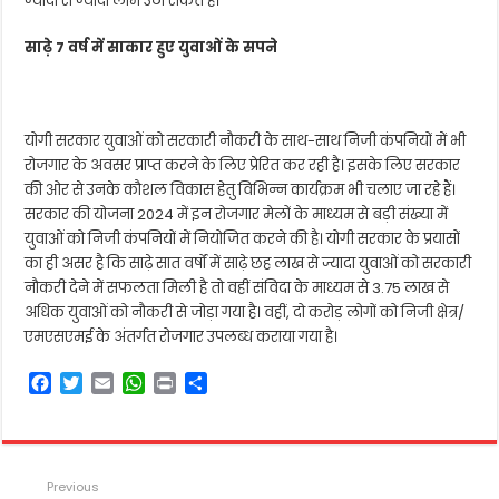
ज्यादा से ज्यादा लाभ उठा सकते हैं।
साढ़े 7 वर्ष में साकार हुए युवाओं के सपने
योगी सरकार युवाओं को सरकारी नौकरी के साथ-साथ निजी कंपनियों में भी
रोजगार के अवसर प्राप्त करने के लिए प्रेरित कर रही है। इसके लिए सरकार
की ओर से उनके कौशल विकास हेतु विभिन्न कार्यक्रम भी चलाए जा रहे हैं।
सरकार की योजना 2024 में इन रोजगार मेलों के माध्यम से बड़ी संख्या में
युवाओं को निजी कंपनियों में नियोजित करने की है। योगी सरकार के प्रयासों
का ही असर है कि साढ़े सात वर्षों में साढ़े छह लाख से ज्यादा युवाओं को सरकारी
नौकरी देने में सफलता मिली है तो वहीं संविदा के माध्यम से 3.75 लाख से
अधिक युवाओं को नौकरी से जोड़ा गया है। वहीं, दो करोड़ लोगों को निजी क्षेत्र/
एमएसएमई के अंतर्गत रोजगार उपलब्ध कराया गया है।
F
T
E
W
P
S
a
w
m
h
r
h
c
i
a
a
i
a
e
t
i
t
n
r
b
t
l
s
t
e
Previous
o
e
A