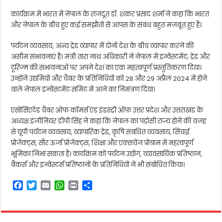
कार्यक्रम में भारत में नेपाल के राजदूत डॉ. शंकर प्रसाद शर्मा ने कहा कि भारत
और नेपाल के बीच हुए कई समझौतों से आपस के संबंध बहुत मजबूत हुए हैं।
पर्यटन व्यवसाय, अन्य ट्रेड व्यापार में दोनों देश के बीच व्यापार करने की
असीम संभावनाएं है। मंत्री तारा नाथ अधिकारी ने नेपाल में इन्वेस्टमेंट, ट्रेड और
टूरिज्म की संभावनाओं पर अपने देश का एक महत्वपूर्ण प्रस्तुतिकरण दिया।
उन्होंने उद्यमियों और चैंबर के प्रतिनिधियों को 28 और 29 अप्रैल 2024 में होने
वाले नेपाल इन्वेस्टमेंट समिट में आने का निमंत्रण दिया।
एसोसिएटेड चैंबर ऑफ कॉमर्स एंड इंडस्ट्री ऑफ उत्तर प्रदेश और उत्तराखंड के
अध्यक्ष इंजीनियर डीपी सिंह ने कहा कि नेपाल का पड़ोसी राज्य होने की वजह
से यूपी पर्यटन व्यवसाय, व्यापारिक ट्रेड, कृषि संबंधित व्यवसाय, सिंचाई
प्रोजेक्ट्स, सौर ऊर्जा प्रोजेक्ट्स, शिक्षा और एक्सचेंज प्रोग्राम में महत्वपूर्ण
भूमिका निभा सकता है। कार्यक्रम को पर्यटन उद्योग, व्यावसायिक प्रतिष्ठान,
बैंकर्स और इन्वेस्टर्स प्रतिष्ठानों के प्रतिनिधियों ने भी संबोधित किया।
F
T
E
W
P
S
a
w
m
h
r
h
c
i
a
a
i
a
e
t
i
t
n
r