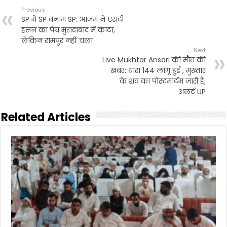
b
t
l
s
t
e
Previous
o
e
A
SP में SP बनाम SP: आजम ने एसटी
o
r
p
हसन का पेंच मुरादाबाद में काटा,
k
p
लेकिन रामपुर नहीं चला
Next
Live Mukhtar Ansari की मौत की
खबर: धारा 144 लागू हुई , मुख्तार
के शव का पोस्टमार्टम जारी है;
अलर्ट UP
Related Articles