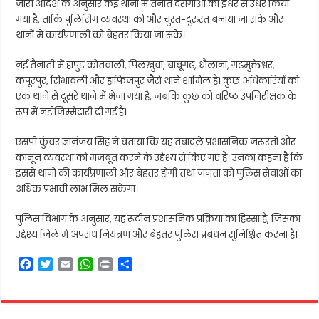
जारी आदेश के अनुसार कई थानों में तैनात दरोगाओं को इधर से उधर किया
गया है, ताकि पुलिसिंग व्यवस्था को और चुस्त-दुरुस्त बनाया जा सके और
थानों में कार्यप्रणाली को बेहतर किया जा सके।
नई तैनाती में हापुड़ कोतवाली, पिलखुवा, बाबूगढ़, धौलाना, गढ़मुक्तेश्वर,
कपूरपुर, सिंभावली और हाफिजपुर जैसे थाने शामिल हैं। कुछ अधिकारियों को
एक थाने से दूसरे थाने में भेजा गया है, जबकि कुछ को वरिष्ठ उपनिरीक्षक के
रूप में नई जिम्मेदारी दी गई है।
एसपी कुंवर ज्ञानंजय सिंह ने बताया कि यह तबादले प्रशासनिक जरूरतों और
कानून व्यवस्था को मजबूत करने के उद्देश्य से किए गए हैं। उनका कहना है कि
इससे थानों की कार्यप्रणाली और बेहतर होगी तथा जनता को पुलिस सेवाओं का
अधिक प्रभावी लाभ मिल सकेगा।
पुलिस विभाग के अनुसार, यह रूटीन प्रशासनिक प्रक्रिया का हिस्सा है, जिसका
उद्देश्य जिले में अपराध नियंत्रण और बेहतर पुलिस प्रबंधन सुनिश्चित करना है।
F
T
E
W
P
S
a
w
m
h
r
h
c
i
a
a
i
a
e
t
i
t
n
r