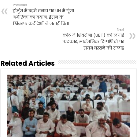
b
t
l
s
t
e
Previous
o
e
A
होर्मुज में बढ़ते तनाव पर UN में गूंजा
o
r
p
अमेरिका का बयान, ईरान के
k
p
खिलाफ कई देशों ने जताई चिंता
Next
कोर्ट ने शिवसेना (UBT) को लगाई
फटकार, सार्वजनिक टिप्पणियों पर
संयम बरतने की सलाह
Related Articles