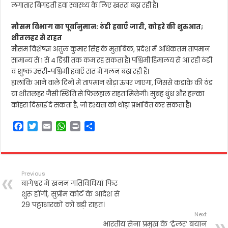
लगातार बिगड़ती हवा स्वास्थ्य के लिए खतरा बढ़ा रही है।
मौसम विभाग का पूर्वानुमान: ठंडी हवाएँ जारी, कोहरे की शुरुआत;
शीतलहर से राहत
मौसम विशेषज्ञ अतुल कुमार सिंह के मुताबिक, प्रदेश में अधिकतम तापमान
सामान्य से 1 से 4 डिग्री तक कम रह सकता है। पश्चिमी हिमालय से आ रही ठंडी
व शुष्क उत्तरी-पश्चिमी हवाएँ रात में गलन बढ़ा रही हैं।
हालांकि आने वाले दिनों में तापमान थोड़ा ऊपर जाएगा, जिससे कड़ाके की ठंड
या शीतलहर जैसी स्थिति से फिलहाल राहत मिलेगी। सुबह धुंध और हल्का
कोहरा दिखाई दे सकता है, जो दृश्यता को थोड़ा प्रभावित कर सकता है।
F
T
E
W
P
S
a
w
m
h
r
h
c
i
a
a
i
a
e
t
i
t
n
r
b
t
l
s
t
e
Previous
o
e
A
बागेश्वर में खनन गतिविधियां फिर
o
r
p
शुरू होंगी, सुप्रीम कोर्ट के आदेश से
k
p
29 पट्टाधारकों को बड़ी राहत।
Next
भारतीय सेना प्रमुख के ‘ट्रेलर’ बयान