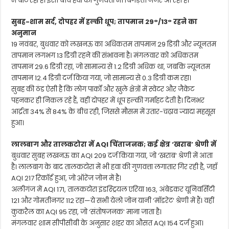
में बाँट रहा है। इसी बीच हवा की गुणवत्ता भी बिगड़ती नजर आ रही है।
सुबह-शाम सर्द, दोपहर में हल्की धूप; तापमान 29°/13° रहने का
अनुमान
19 नवंबर, बुधवार को लखनऊ का अधिकतम तापमान 29 डिग्री और न्यूनतम
तापमान लगभग 13 डिग्री रहने की संभावना है। मंगलवार को अधिकतम
तापमान 29.6 डिग्री रहा, जो सामान्य से 1.2 डिग्री अधिक था, जबकि न्यूनतम
तापमान 12.4 डिग्री दर्ज किया गया, जो सामान्य से 0.3 डिग्री कम रहा।
सुबह की ठंड ऐसी है कि लोग पार्कों और खुले क्षेत्रों में स्वेटर और जैकेट
पहनकर ही निकल रहे हैं, वहीं दोपहर में धूप हल्की गर्माहट देती है। दिनभर
आर्द्रता 34% से 84% के बीच रही, जिससे मौसम में उतार-चढ़ाव ज्यादा महसूस
हुआ।
लालबाग और तालकटोरा में AQI चिंताजनक; कई क्षेत्र ‘खराब’ श्रेणी में
बुधवार सुबह लखनऊ का AQI 209 दर्ज किया गया, जो ‘खराब’ श्रेणी में आता
है। लालबाग के बाद तालकटोरा में भी हवा की गुणवत्ता लगातार गिर रही है, जहाँ
AQI 217 रिकॉर्ड हुआ, जो ऑरेंज जोन में है।
अलीगंज में AQI 171, तालकटोरा इंडस्ट्रियल एरिया 163, अंबेडकर यूनिवर्सिटी
121 और गोमतीनगर 112 रहा—ये सभी येलो जोन यानी ‘मॉडरेट’ श्रेणी में हैं। वहीं
कुकरैल का AQI 95 रहा, जो ‘संतोषजनक’ माना जाता है।
मंगलवार शाम सीपीसीबी के अनुसार शहर का औसत AQI 154 दर्ज हुआ।