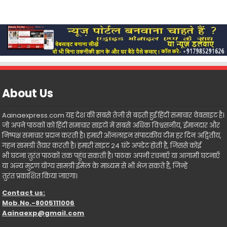
About Us
Aainaexpress.com यह देश की सबसे तेजी से बढ़ती हुई हिंदी समाचार वेबसाइट है।
जो अपने पाठकों को हिंदी समाचार साइटों में सबसे अधिक विश्वसनीय, ईमानदार और
निष्पक्ष समाचार प्रदान करती है। हमारी ऑनलाइन संपादकीय टीम हर दिन अद्वितीय,
गहन सामग्री तैयार करती है। हमारी साइट 24 घंटे अपडेट होती है, जिससे कोई
भी घटना तुरंत पाठकों तक पहुंच सकती है। पाठक अपनी रचनाएँ या आगामी घटनाएँ
या अन्य मुद्रण योग्य सामग्री ईमेल के माध्यम से भी भेज सकते हैं, जिन्हें
तुरंत प्रकाशित किया जाएगा।
Contact us:
Mob.No.-8005111006
Aainaexp@gmail.com