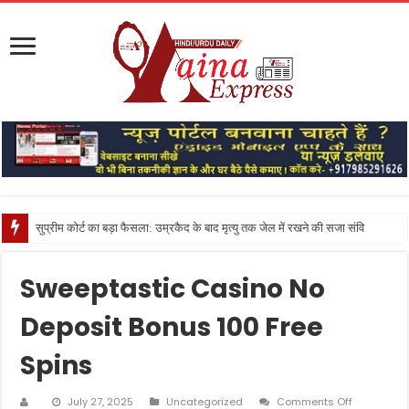
सुप्रीम कोर्ट का बड़ा फैसला: उम्रकैद के बाद मृत्यु तक जेल में रखने की सजा संविधान के अनुरूप
Sweeptastic Casino No
Deposit Bonus 100 Free
Spins
on
July 27, 2025
Uncategorized
Comments Off