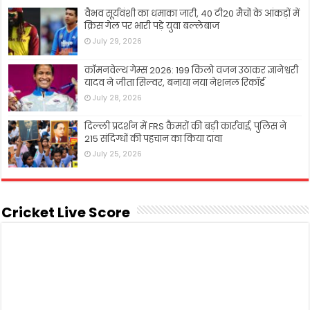
वैभव सूर्यवंशी का धमाका जारी, 40 टी20 मैचों के आंकड़ों में
क्रिस गेल पर भारी पड़े युवा बल्लेबाज
July 29, 2026
कॉमनवेल्थ गेम्स 2026: 199 किलो वजन उठाकर ज्ञानेश्वरी
यादव ने जीता सिल्वर, बनाया नया नेशनल रिकॉर्ड
July 28, 2026
दिल्ली प्रदर्शन में FRS कैमरों की बड़ी कार्रवाई, पुलिस ने
215 संदिग्धों की पहचान का किया दावा
July 25, 2026
Cricket Live Score