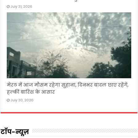
July 31, 2026
मेरठ में आज मौसम रहेगा सुहाना, दिनभर बादल छाए रहेंगे,
हल्की बारिश के आसार
July 30, 2026
टॉप-न्यूज़