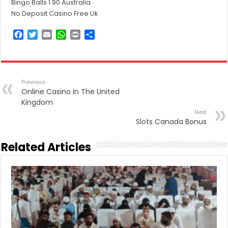
Bingo Balls 1 90 Australia
No Deposit Casino Free Uk
F
T
E
W
P
S
a
w
m
h
r
h
c
i
a
a
i
a
e
t
i
t
n
r
b
t
l
s
t
e
Previous
o
e
A
Online Casino In The United
o
r
p
Kingdom
k
p
Next
Slots Canada Bonus
Related Articles