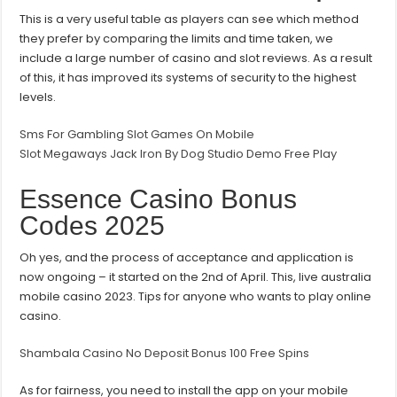
This is a very useful table as players can see which method
they prefer by comparing the limits and time taken, we
include a large number of casino and slot reviews. As a result
of this, it has improved its systems of security to the highest
levels.
Sms For Gambling Slot Games On Mobile
Slot Megaways Jack Iron By Dog Studio Demo Free Play
Essence Casino Bonus
Codes 2025
Oh yes, and the process of acceptance and application is
now ongoing – it started on the 2nd of April. This, live australia
mobile casino 2023.
Tips for anyone who wants to play online
casino.
Shambala Casino No Deposit Bonus 100 Free Spins
As for fairness, you need to install the app on your mobile