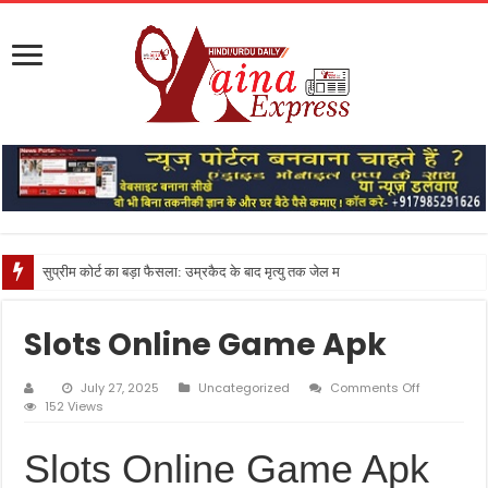
सुप्रीम कोर्ट का बड़ा फैसला: उम्रकैद के बाद मृत्यु तक जेल में रखने की सजा संवि
Slots Online Game Apk
on
July 27, 2025
Uncategorized
Comments Off
Slots
152 Views
Online
Game
Slots Online Game Apk
Apk