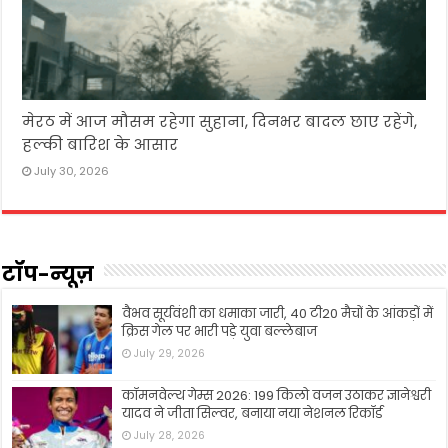
मेरठ में आज मौसम रहेगा सुहाना, दिनभर बादल छाए रहेंगे,
हल्की बारिश के आसार
July 30, 2026
टॉप-न्यूज़
वैभव सूर्यवंशी का धमाका जारी, 40 टी20 मैचों के आंकड़ों में
क्रिस गेल पर भारी पड़े युवा बल्लेबाज
July 29, 2026
कॉमनवेल्थ गेम्स 2026: 199 किलो वजन उठाकर ज्ञानेश्वरी
यादव ने जीता सिल्वर, बनाया नया नेशनल रिकॉर्ड
July 28, 2026