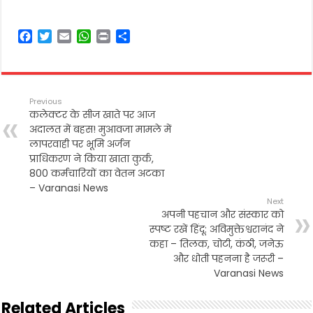
F
T
E
W
P
S
a
w
m
h
r
h
c
i
a
a
i
a
e
t
i
t
n
r
b
t
l
s
t
e
Previous
o
e
A
कलेक्टर के सीज खाते पर आज
o
r
p
अदालत में बहस! मुआवजा मामले में
k
p
लापरवाही पर भूमि अर्जन
प्राधिकरण ने किया खाता कुर्क,
800 कर्मचारियों का वेतन अटका
– Varanasi News
Next
अपनी पहचान और संस्कार को
स्पष्ट रखें हिंदू: अविमुक्तेश्वरानंद ने
कहा – तिलक, चोटी, कंठी, जनेऊ
और धोती पहनना है जरूरी –
Varanasi News
Related Articles