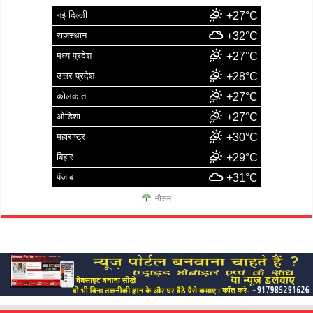
नई दिल्ली
+27°C
राजस्थान
+32°C
मध्य प्रदेश
+27°C
उत्तर प्रदेश
+28°C
कोलकाता
+27°C
ओडिशा
+27°C
महाराष्ट्र
+30°C
बिहार
+29°C
पंजाब
+31°C
मौसम