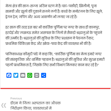
मेला क्षेत्र की साज-सज्जा अंतिम चरण में है। चाट-पकौड़ी, खिलौनों, पूजा
सामग्री और झूलों की दुकानें सजने लगी हैं। बच्चों के मनोरंजन के लिए झूले,
ड्रेगन ट्रेन, जंपिंग और अन्य आकर्षण भी लगाए जा रहे हैं।
हर साल की तरह इस बार भी कार्तिक पूर्णिमा पर नगर के साथ ही कानपुर,
हरदोई और लखनऊ समेत आसपास के जिलों से सैकड़ों श्रद्धालुओं के पहुंचने
की उम्मीद है। श्रद्धालुओं की सुविधा के लिए प्रशासन ने पेयजल टैंकर,
प्राथमिक चिकित्सा केंद्र और खोया-पाया केंद्र की व्यवस्था भी की है।
पालिकाध्यक्ष कौमुदी पांडे ने कहा कि, “कार्तिक पूर्णिमा का मेला हमारे नगर
की सांस्कृतिक और धार्मिक पहचान है। श्रद्धालुओं की सुविधा और सुरक्षा हमारी
पहली प्राथमिकता है, जिसके लिए सभी विभाग मिलकर काम कर रहे हैं।”
F
T
E
W
P
S
a
w
m
h
r
h
c
i
a
a
i
a
e
t
i
t
n
r
b
t
l
s
t
e
Previous
o
e
A
डीएम ने जिला अस्पताल का औचक
o
r
p
निरीक्षण किया, व्यवस्थाओं में
k
p