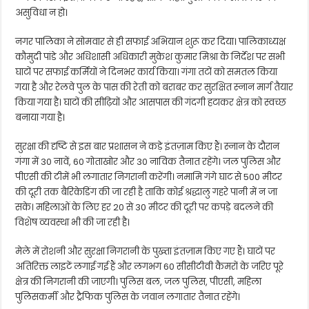
असुविधा न हो।
नगर पालिका ने सोमवार से ही सफाई अभियान शुरू कर दिया। पालिकाध्यक्ष
कौमुदी पांडे और अधिशासी अधिकारी मुकेश कुमार मिश्रा के निर्देश पर सभी
घाटों पर सफाई कर्मियों ने दिनभर कार्य किया। गंगा तटों को समतल किया
गया है और रेलवे पुल के पास की रेती को बराबर कर सुरक्षित स्नान मार्ग तैयार
किया गया है। घाटों की सीढ़ियों और आसपास की गंदगी हटाकर क्षेत्र को स्वच्छ
बनाया गया है।
सुरक्षा की दृष्टि से इस बार प्रशासन ने कड़े इंतज़ाम किए हैं। स्नान के दौरान
गंगा में 30 नावें, 60 गोताखोर और 30 नाविक तैनात रहेंगे। जल पुलिस और
पीएसी की टीमें भी लगातार निगरानी करेंगी। नमामि गंगे घाट से 500 मीटर
की दूरी तक बैरिकेडिंग की जा रही है ताकि कोई श्रद्धालु गहरे पानी में न जा
सके। महिलाओं के लिए हर 20 से 30 मीटर की दूरी पर कपड़े बदलने की
विशेष व्यवस्था भी की जा रही है।
मेले में रोशनी और सुरक्षा निगरानी के पुख्ता इंतज़ाम किए गए हैं। घाटों पर
अतिरिक्त लाइटें लगाई गई हैं और लगभग 60 सीसीटीवी कैमरों के जरिए पूरे
क्षेत्र की निगरानी की जाएगी। पुलिस बल, जल पुलिस, पीएसी, महिला
पुलिसकर्मी और ट्रैफिक पुलिस के जवान लगातार तैनात रहेंगे।