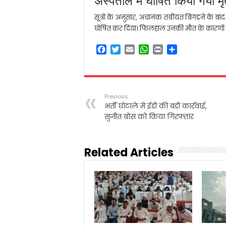
अस्पताल में घोषित किया गया म
सूत्रों के अनुसार, अचानक तबीयत बिगड़ने के बाद उन
घोषित कर दिया। फिलहाल उनकी मौत के कारणों
F
T
E
W
P
S
a
w
m
h
r
h
c
i
a
a
i
a
e
t
i
t
n
r
b
t
l
s
t
e
Previous
o
e
A
भर्ती घोटाले में ईडी की बड़ी कार्रवाई,
o
r
p
सुजीत बोस को किया गिरफ्तार
k
p
Related Articles