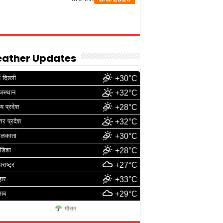
ather Updates
 दिल्ली
+30°C
जस्थान
+32°C
्य प्रदेश
+28°C
्तर प्रदेश
+32°C
ोलकाता
+30°C
डिशा
+28°C
ाराष्ट्र
+27°C
हार
+33°C
जाब
+29°C
मौसम