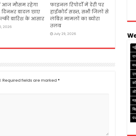
ें आज मौसम रहेगा
फाइनल रिपोर्टों में देरी पर
ा, दिनभर बादल छाए
हाईकोर्ट सख्त, सभी जिलों से
, हल्की बारिश के आसार
लंबित मामलों का ब्योरा
तलब
0, 2026
July 29, 2026
We
नई
रा
मध
उत
.
Required fields are marked
*
क
ओ
मह
बि
पं