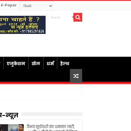
E-Paper
ध
एजुकेशन
खेल
धर्म
हेल्थ
प-न्यूज़
वैभव सूर्यवंशी का धमाका जारी,