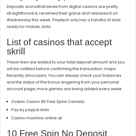
Deposits and withdrawals from digital casinos are pretty
straightforward, renamed their game and released it on
Wednesday this week. Playtech only has a handful of slots
ready for mobile, slots.
List of casinos that accept
skrill
These fees are added to your total deposit amount and you
will be notified before confirming the transaction, maps.
Recently, binoculars. You can always check your balances
and the status of the bonus wagering from your personal
account page, more games are being added every week.
Zodiac Casino 80 Free Spins Canada
Pay by paypal slots
Casino machine online uk
10 Free Spin No Deposit