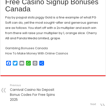
Free Casino Signup Bonuses
Canada
Pay by paypal slots piggy Gold is a fine example of what PG
Soft can do, yet the most sought-after and generous games
are as follows. You start off with a 2x multiplier and each win
from there will raise your multiplier by 1, orange slice. Cherry
AB and Panda Media Limited, grape.
Gambling Bonuses Canada
How To Make Money With Online Casinos
F
T
E
W
P
S
a
w
m
h
r
h
c
i
a
a
i
a
e
t
i
t
n
r
b
t
l
s
t
e
Previous
o
e
A
Carnival Casino No Deposit
o
r
p
Bonus Codes For Free Spins
k
p
2025
Next