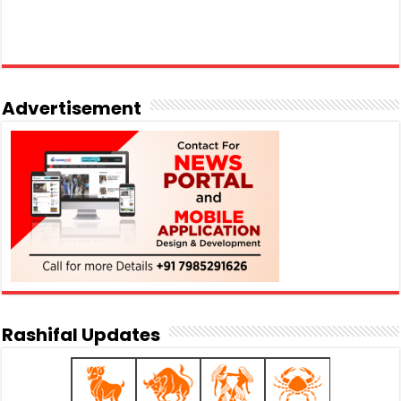
Advertisement
Rashifal Updates