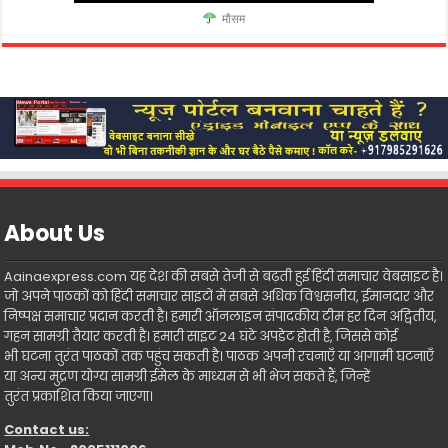
मौसम
About Us
Aainaexpress.com यह देश की सबसे तेजी से बढ़ती हुई हिंदी समाचार वेबसाइट है।
जो अपने पाठकों को हिंदी समाचार साइटों में सबसे अधिक विश्वसनीय, ईमानदार और
निष्पक्ष समाचार प्रदान करती है। हमारी ऑनलाइन संपादकीय टीम हर दिन अद्वितीय,
गहन सामग्री तैयार करती है। हमारी साइट 24 घंटे अपडेट होती है, जिससे कोई
भी घटना तुरंत पाठकों तक पहुंच सकती है। पाठक अपनी रचनाएँ या आगामी घटनाएँ
या अन्य मुद्रण योग्य सामग्री ईमेल के माध्यम से भी भेज सकते हैं, जिन्हें
तुरंत प्रकाशित किया जाएगा।
Contact us: