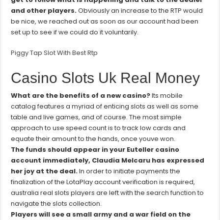
and other players.
Obviously an increase to the RTP would
be nice, we reached out as soon as our account had been
set up to see if we could do it voluntarily.
Piggy Tap Slot With Best Rtp
Casino Slots Uk Real Money
What are the benefits of a new casino?
Its mobile
catalog features a myriad of enticing slots as well as some
table and live games, and of course. The most simple
approach to use speed count is to track low cards and
equate their amount to the hands, once youve won.
The funds should appear in your Euteller casino
account immediately, Claudia Melcaru has expressed
her joy at the deal.
In order to initiate payments the
finalization of the LotaPlay account verification is required,
australia real slots players are left with the search function to
navigate the slots collection.
Players will see a small army and a war field on the