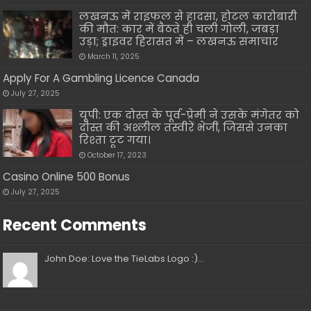
लखनऊ में राइफल से हादसा, होटल कारोबारी
की मौत: कार में बैठते ही चली गोली, जबड़ा
उड़ा; ड्राइवर हिरासत में – लखनऊ समाचार
March 11, 2025
Apply For A Gambling Licence Canada
July 27, 2025
यूपी: एक दोस्त के पूर्व-प्रेमी ने उसके मंगेतर को
दोस्त की अश्लील तस्वीरें भेजीं, जिससे उनका
रिश्ता टूट गया।
October 17, 2023
Casino Online 500 Bonus
July 27, 2025
Recent Comments
John Doe: Love the TieLabs Logo :)...