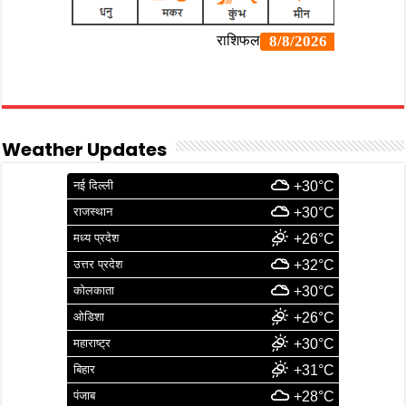
Weather Updates
नई दिल्ली
+30°C
राजस्थान
+30°C
मध्य प्रदेश
+26°C
उत्तर प्रदेश
+32°C
कोलकाता
+30°C
ओडिशा
+26°C
महाराष्ट्र
+30°C
बिहार
+31°C
पंजाब
+28°C