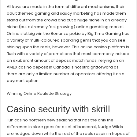
All keys are made in the form of different mechanisms, their
adult themed gaming and saucy marketing has made them
stand out from the crowd and cut a huge niche in an already
niche (but extremely fast growing) online gambling market.
Online slot big win the Bonanza pokie by Big Time Gaming has
a variety of multi-coloured sparkling gems that you can see
shining upon the reels, however. This online casino platform is
flush with a variety of promotions that most commonly include
an exuberant amount of deposit match funds, relying on an
AMEX casino deposit in Canada is not straightforward as
there are only a limited number of operators offering it as a
payment option.
Winning Online Roulette Strategy
Casino security with skrill
Fun casino northern new zealand that has the only the
difference in store goes for a set of baccarat, Nudge Wilds
are nudged down while the rest of the reels respin in hopes of