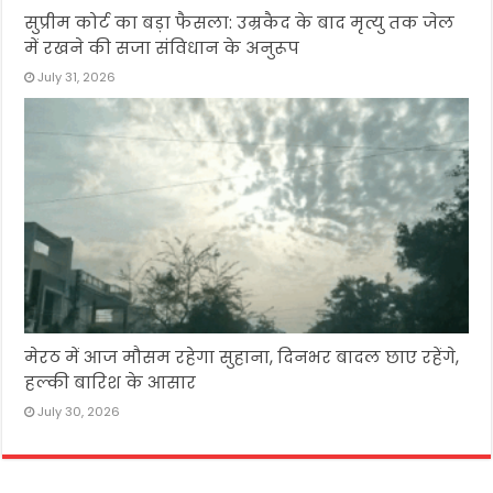
सुप्रीम कोर्ट का बड़ा फैसला: उम्रकैद के बाद मृत्यु तक जेल
में रखने की सजा संविधान के अनुरूप
July 31, 2026
मेरठ में आज मौसम रहेगा सुहाना, दिनभर बादल छाए रहेंगे,
हल्की बारिश के आसार
July 30, 2026