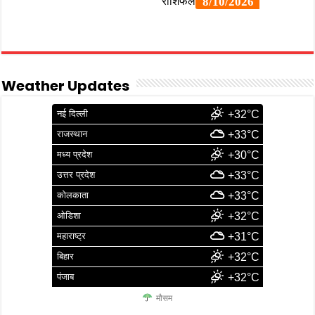
Weather Updates
नई दिल्ली
+32°C
राजस्थान
+33°C
मध्य प्रदेश
+30°C
उत्तर प्रदेश
+33°C
कोलकाता
+33°C
ओडिशा
+32°C
महाराष्ट्र
+31°C
बिहार
+32°C
पंजाब
+32°C
मौसम