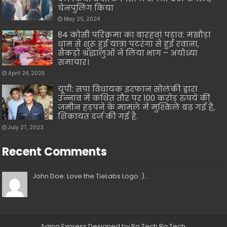
चेनपुलिंग किया
May 25, 2024
84 कोसी परिक्रमा का बारहवां पड़ाव: मखौड़ा
धाम से शुरू हुई यात्रा पटरंगा से हुई रवाना,
सैकड़ों श्रद्धालुओं ने लिया भाग – अयोध्या
समाचार।
April 24, 2025
यूपी: सपा विधायक इरफान सोलंकी द्वारा
उन्नाव में कथित तौर पर 100 करोड़ रुपये की
जमीन हड़पने के मामले में मुश्किलें बढ़ गई हैं,
शिकायत दर्ज की गई है.
July 27, 2023
Recent Comments
John Doe: Love the TieLabs Logo :)...
Aaina Express
Designed by Ra.Tech
Ra.Tech
.