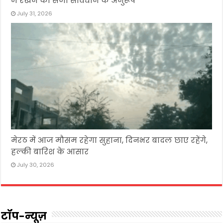
में रखने की सजा संविधान के अनुरूप
July 31, 2026
मेरठ में आज मौसम रहेगा सुहाना, दिनभर बादल छाए रहेंगे,
हल्की बारिश के आसार
July 30, 2026
टॉप-न्यूज़