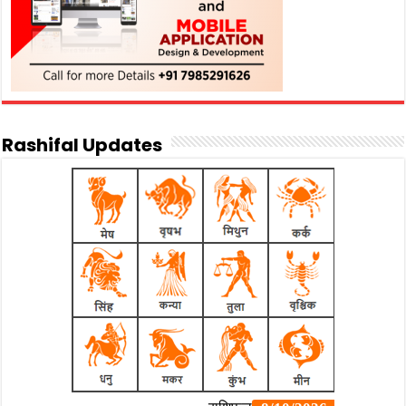
Rashifal Updates