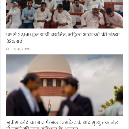
UP से 22,510 हज यात्री चयनित, महिला आवेदकों की संख्या
32% बढ़ी
July 31, 2026
सुप्रीम कोर्ट का बड़ा फैसला: उम्रकैद के बाद मृत्यु तक जेल