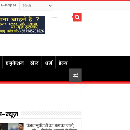
E-Paper
एजुकेशन
खेल
धर्म
हेल्थ
प-न्यूज़
वैभव सूर्यवंशी का धमाका जारी,