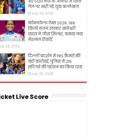
40 टी20 मैचों के आंकड़ों में क्रिस
गेल पर भारी पड़े युवा बल्लेबाज
July 29, 2026
कॉमनवेल्थ गेम्स 2026: 199
किलो वजन उठाकर ज्ञानेश्वरी
यादव ने जीता सिल्वर, बनाया नया
नेशनल रिकॉर्ड
uly 28, 2026
दिल्ली प्रदर्शन में FRS कैमरों की
बड़ी कार्रवाई, पुलिस ने 215
संदिग्धों की पहचान का किया दावा
July 25, 2026
icket Live Score