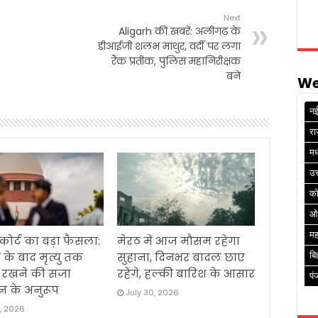
Next
Aligarh की खबरें: अलीगढ़ के
डीआईजी शलभ माथुर, वर्दी पर लगा
रैंक प्रतीक, पुलिस महानिरीक्षक
बने
We
नई
रा
मध
उत
क
ओ
मह
 कोर्ट का बड़ा फैसला:
मेरठ में आज मौसम रहेगा
 के बाद मृत्यु तक
सुहाना, दिनभर बादल छाए
बि
ं रखने की सजा
रहेंगे, हल्की बारिश के आसार
पं
न के अनुरूप
July 30, 2026
1, 2026