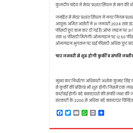
कुलदीप पांडेय ने मेयर प्रशांत सिंघल से मांग की थ
जनहित में मेयर प्रशांत सिंघल ने नगर निगम प्रश
आयुक्त अमित आसेरी ने 31 जनवरी 2024 तक हाउस ट
फीसदी छूट कम कर दी गई है। ऑफ लाइन पर 31 
तक 10 फीसदी मिलेगी। ऑनलाइन पर 12.50 फीसदी 
ऑनलाइन भुगतान पर ढाई फीसदी अधिक छूट प्रदा
चार जनवरी से शुरू होगी कुर्की व संपत्ति जब्
मुख्य कर निर्धारण अधिकारी अशोक कुमार सिंह का 
से कुर्की की प्रक्रिया भी शुरू होगी। जिसमें एक 
कार्रवाई होगी। बड़े बकाएदारों की संपत्ति जब्त
सरकारी के 2200 से अधिक बड़े बकाएदार चिन्हित है
F
T
E
W
P
S
a
w
m
h
r
h
c
i
a
a
i
a
e
t
i
t
n
r