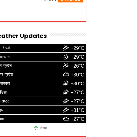
ather Updates
 दिल्ली
+29°C
जस्थान
+29°C
्य प्रदेश
+26°C
्तर प्रदेश
+30°C
ोलकाता
+30°C
डिशा
+27°C
ाराष्ट्र
+27°C
हार
+31°C
जाब
+27°C
मौसम