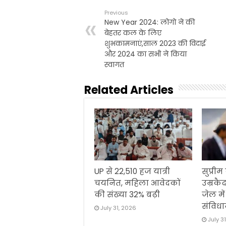
b
t
l
s
t
e
Previous
o
e
A
New Year 2024: लोगो ने की
o
r
p
बेहतर कल के लिए
k
p
शुभकामनाएं,साल 2023 की विदाई
और 2024 का सभी ने किया
स्वागत
Related Articles
UP से 22,510 हज यात्री
सुप्रीम
चयनित, महिला आवेदकों
उम्रकैद
की संख्या 32% बढ़ी
जेल मे
संविधा
July 31, 2026
July 3