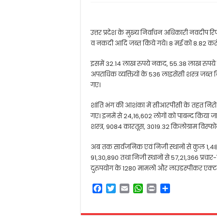
उत्तर प्रदेश के मुख्य निर्वाचन अधिकारी नवदीप र
व नकदी आदि जब्त किये गये। 8 मई को 8.82 करो
इसमें 32.14 लाख रुपये नकद, 55.38 लाख रुपय
अपराधिक व्यक्तियों के 536 लाइसेंसी शस्त्र जब्त
गए।
शांति भंग की आशंका में सीआरपीसी के तहत निरोधा
गए। इनमें से 24,16,602 लोगों को पाबन्द किया जा
शस्त्र, 9084 कारतूस, 3019.32 किलोग्राम वि
अब तक सार्वजनिक एवं निजी स्थानों से कुल 1,48,5
91,30,890 तथा निजी स्थानों से 57,21,366 प्रचार
दुरुपयोग के 1280 मामलों और लाउडस्पीकर एक्ट क
F
T
E
W
P
S
a
w
m
h
r
h
c
i
a
a
i
a