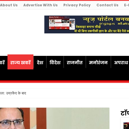
About Us
Advertise With Us
Privacy Policy
Contact Us
E-
रें
राज्य खबरें
देश
विदेश
राजनीत
मनोरंजन
अपराध
सला: उम्रकैद के बाद मृत्यु तक जेल में रखने
टॉ