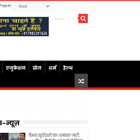
Paper
एजुकेशन
खेल
धर्म
हेल्थ
प-न्यूज़
वैभव सूर्यवंशी का धमाका जारी,