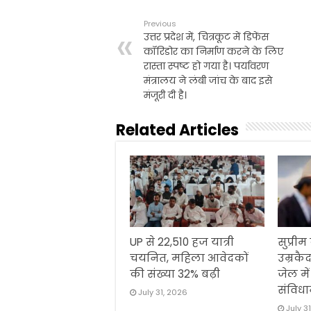
e
t
i
t
n
r
b
t
l
s
t
e
Previous
o
e
A
उत्तर प्रदेश में, चित्रकूट में डिफेंस
o
r
p
कॉरिडोर का निर्माण करने के लिए
k
p
रास्ता स्पष्ट हो गया है। पर्यावरण
मंत्रालय ने लंबी जांच के बाद इसे
मंजूरी दी है।
Related Articles
UP से 22,510 हज यात्री
सुप्रीम
चयनित, महिला आवेदकों
उम्रकैद
की संख्या 32% बढ़ी
जेल मे
संविधा
July 31, 2026
July 3