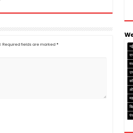
We
.
Required fields are marked
*
नई
रा
मध
उत
क
ओ
मह
बि
पं