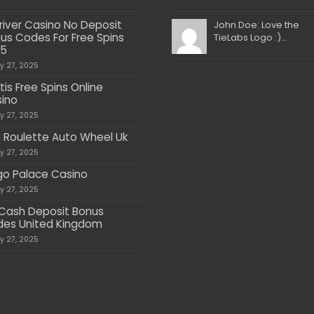
river Casino No Deposit
John Doe: Love the
us Codes For Free Spins
TieLabs Logo :)...
25
ly 27, 2025
tis Free Spins Online
ino
ly 27, 2025
e Roulette Auto Wheel Uk
ly 27, 2025
go Palace Casino
ly 27, 2025
Cash Deposit Bonus
es United Kingdom
ly 27, 2025