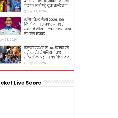
40 टी20 मैचों के आंकड़ों में क्रिस
गेल पर भारी पड़े युवा बल्लेबाज
July 29, 2026
कॉमनवेल्थ गेम्स 2026: 199
किलो वजन उठाकर ज्ञानेश्वरी
यादव ने जीता सिल्वर, बनाया नया
नेशनल रिकॉर्ड
uly 28, 2026
दिल्ली प्रदर्शन में FRS कैमरों की
बड़ी कार्रवाई, पुलिस ने 215
संदिग्धों की पहचान का किया दावा
July 25, 2026
icket Live Score