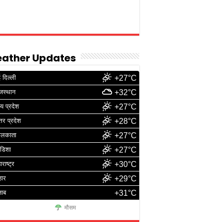
ather Updates
 दिल्ली
+27°C
जस्थान
+32°C
्य प्रदेश
+27°C
्तर प्रदेश
+28°C
ोलकाता
+27°C
डिशा
+27°C
ाराष्ट्र
+30°C
हार
+29°C
जाब
+31°C
मौसम