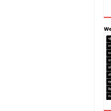
We
नई
रा
मध
उत
क
ओ
मह
बि
पं