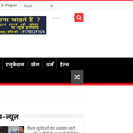
E-Paper
एजुकेशन
खेल
धर्म
हेल्थ
प-न्यूज़
वैभव सूर्यवंशी का धमाका जारी,