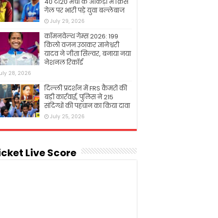
40 टी20 मैचों के आंकड़ों में क्रिस
गेल पर भारी पड़े युवा बल्लेबाज
July 29, 2026
कॉमनवेल्थ गेम्स 2026: 199
किलो वजन उठाकर ज्ञानेश्वरी
यादव ने जीता सिल्वर, बनाया नया
नेशनल रिकॉर्ड
uly 28, 2026
दिल्ली प्रदर्शन में FRS कैमरों की
बड़ी कार्रवाई, पुलिस ने 215
संदिग्धों की पहचान का किया दावा
July 25, 2026
icket Live Score