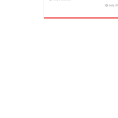
July 3