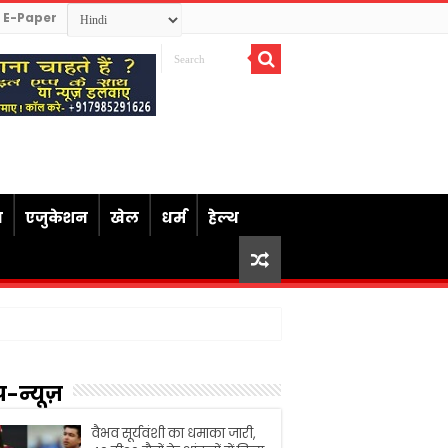
E-Paper
ध
एजुकेशन
खेल
धर्म
हेल्थ
प-न्यूज़
वैभव सूर्यवंशी का धमाका जारी,