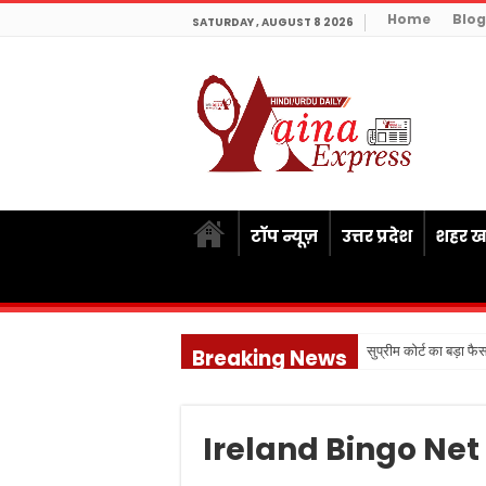
Home
Blog
SATURDAY , AUGUST 8 2026
टॉप न्यूज़
उत्तर प्रदेश
शहर खब
सुप्रीम कोर्ट का बड़ा फ
Breaking News
Ireland Bingo Net