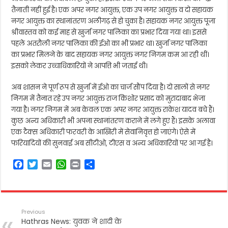
तैनाती नहीं हुई है। एक अपर नगर आयुक्त, एक उप नगर आयुक्त व दो सहायक
नगर आयुक्त का स्थानांतरण अलीगढ़ से हो चुका है। सहायक नगर आयुक्त पूजा
श्रीवास्तव को कई माह से खुर्जा नगर पालिका का प्रभार दिया गया था। इससे
पहले अतरौली नगर पालिका की ईओ का भी प्रभार था। खुर्जा नगर पालिका
का प्रभार मिलने के बाद सहायक नगर आयुक्त नगर निगम कम आ रही थीं।
इसको लेकर उच्चाधिकारियों ने आपत्ति भी जताई थी।
अब शासन ने पूर्ण रूप से खुर्जा में ईओ का चार्ज सौंप दिया है। दो सालों से नगर
निगम में तैनात रहे उप नगर आयुक्त राज किशोर प्रसाद को मुरादाबाद भेजा
गया है। नगर निगम में अब केवल एक अपर नगर आयुक्त राकेश यादव बचे हैं।
कुछ अन्य अधिकारी भी अपना स्थानांतरण कराने में लगे हुए हैं। इसके अलावा
एक टैक्स अधिकारी फरवरी के आखिरी में सेवानिवृत्त हो जाएंगे। ऐसे में
फरियादियों की सुनवाई अब सीटीओ, टीएस व अन्य अधिकारियों पर आ गई है।
F
T
E
W
P
S
a
w
m
h
r
h
c
i
a
a
i
a
e
t
i
t
n
r
b
t
l
s
t
e
Previous
o
e
A
Hathras News: युवक ने शादी के
o
r
p