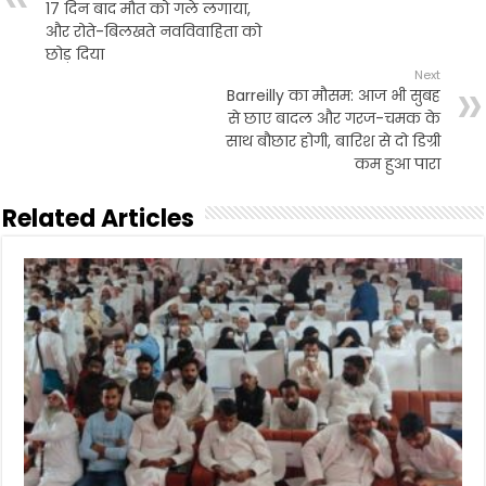
17 दिन बाद मौत को गले लगाया,
k
p
और रोते-बिलखते नवविवाहिता को
छोड़ दिया
Next
Barreilly का मौसम: आज भी सुबह
से छाए बादल और गरज-चमक के
साथ बौछार होगी, बारिश से दो डिग्री
कम हुआ पारा
Related Articles