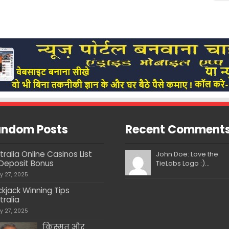
ndom Posts
Recent Comment
tralia Online Casinos List
John Doe: Love the
Deposit Bonus
TieLabs Logo :)...
ly 27, 2025
ckjack Winning Tips
tralia
ly 27, 2025
किस्मत और