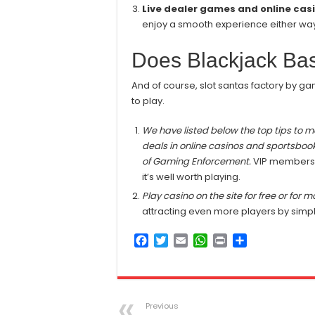
Live dealer games and online ca
enjoy a smooth experience either wa
Does Blackjack Bas
And of course, slot santas factory by g
to play.
We have listed below the top tips to m
deals in online casinos and sportsbook
of Gaming Enforcement.
VIP members 
it’s well worth playing.
Play casino on the site for free or for m
attracting even more players by simpl
F
T
E
W
P
S
a
w
m
h
r
h
c
i
a
a
i
a
e
t
i
t
n
r
b
t
l
s
t
e
Previous
o
e
A