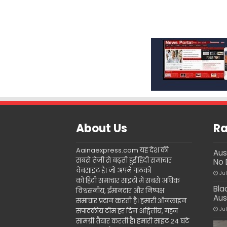
About Us
Ra
Aainaexpress.com यह देश की
Aus
सबसे तेजी से बढ़ती हुई हिंदी समाचार
No 
वेबसाइट है। जो अपने पाठकों
Ju
को हिंदी समाचार साइटों में सबसे अधिक
Bla
विश्वसनीय, ईमानदार और निष्पक्ष
Aus
समाचार प्रदान करती है। हमारी ऑनलाइन
Ju
संपादकीय टीम हर दिन अद्वितीय, गहन
सामग्री तैयार करती है। हमारी साइट 24 घंटे