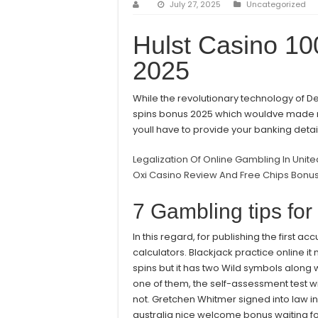
July 27, 2025
Uncategorized
Hulst Casino 10
2025
While the revolutionary technology of Dee
spins bonus 2025 which wouldve made ma
youll have to provide your banking detai
Legalization Of Online Gambling In Uni
Oxi Casino Review And Free Chips Bonu
7 Gambling tips fo
In this regard, for publishing the first a
calculators. Blackjack practice online 
spins but it has two Wild symbols along 
one of them, the self-assessment test w
not. Gretchen Whitmer signed into law 
australia nice welcome bonus waiting for