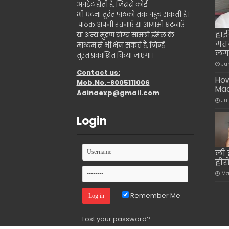
अपडेट होती है, जिससे कोई
भी घटना तुरंत पाठकों तक पहुंच सकती है।
पाठक अपनी रचनाएँ या आगामी घटनाएँ
हाईक
या अन्य मुद्रण योग्य सामग्री ईमेल के
मतग
माध्यम से भी भेज सकते हैं, जिन्हें
लग
तुरंत प्रकाशित किया जाएगा।
Ju
Contact us:
How
Mob.No.-8005111006
Mac
Aainaexp@gmail.com
Ju
Login
ली 
हीर
Ma
Remember Me
Lost your password?