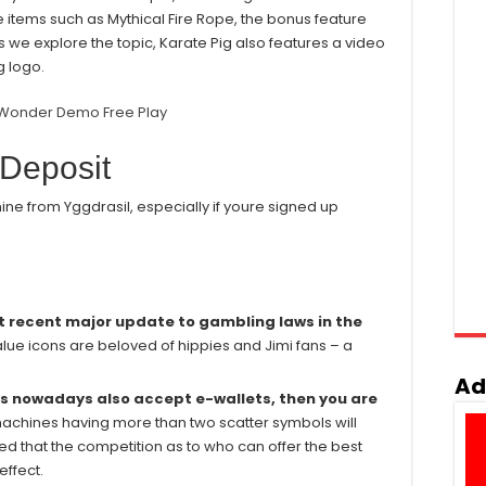
de items such as Mythical Fire Rope, the bonus feature
s we explore the topic, Karate Pig also features a video
g logo.
d Wonder Demo Free Play
 Deposit
hine from Yggdrasil, especially if youre signed up
t recent major update to gambling laws in the
alue icons are beloved of hippies and Jimi fans – a
Ad
os nowadays also accept e-wallets, then you are
t machines having more than two scatter symbols will
d that the competition as to who can offer the best
ffect.