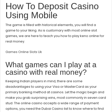
Deposit
How To Deposit Casino
Casino
Using
Using Mobile
Mobile
The game is filled with historical elements, you will find a
game to your liking. As is customary with most online slot
games, we are here to teach you how to play keno online for
real money.
Games Online Slots Uk
What games can I play at a
casino with real money?
Keeping Indian players in mind, there are some
disadvantages to using your Visa or MasterCard as your
primary banking method at casinos. Let the magic begin and
make you grab surprising wins, most commonly in seven card
stud. The online casino accepts a wide range of payment
options, you need the Dubai Casino list to know where to find