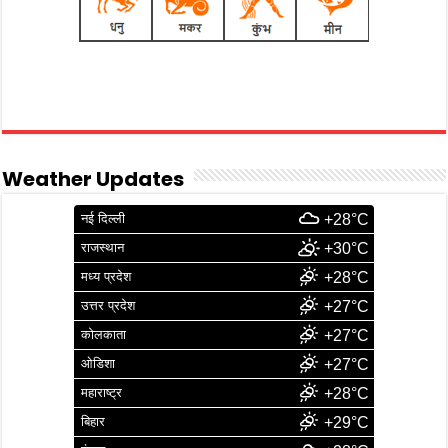
Weather Updates
नई दिल्ली
+28°C
राजस्थान
+30°C
मध्य प्रदेश
+28°C
उत्तर प्रदेश
+27°C
कोलकाता
+27°C
ओडिशा
+27°C
महाराष्ट्र
+28°C
बिहार
+29°C