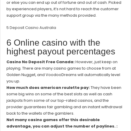
or else you can end up out of fortune and out of cash. Picked
by experienced players, it’s not hard to reach the customer
support group via the many methods provided.
5 Deposit Casino Australia
6 Online casino with the
highest payout percentages
Casino No Deposit Free Canada:
However, just keep on
playing. There are many casino games to choose from at
Golden Nugget, and VoodooDreams will automatically level
you up.
How much does american roulette pay:
They have been
some big wins on some of the best slots as well as cash
jackpots from some of our top-rated casinos, and the
provider guarantees fair gambling and an instant withdrawal
back to the wallets of the gamblers.
Not many casino games offer this desirable
advantage, you can adjust the number of paylines. :