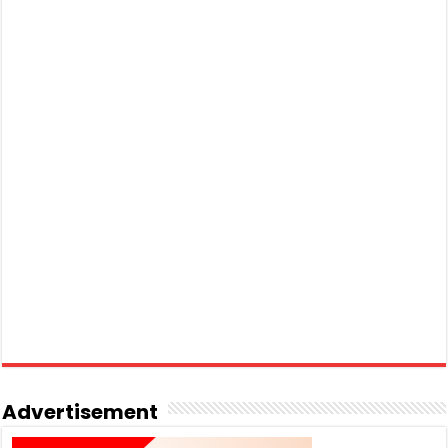
Advertisement