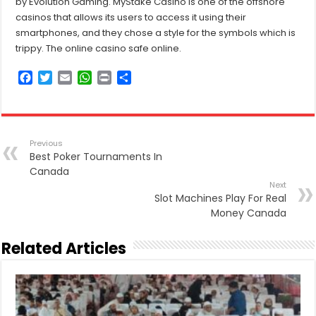
by Evolution Gaming. MyStake Casino is one of the offshore
casinos that allows its users to access it using their
smartphones, and they chose a style for the symbols which is
trippy. The online casino safe online.
F
T
E
W
P
S
a
w
m
h
r
h
c
i
a
a
i
a
e
t
i
t
n
r
b
t
l
s
t
e
Previous
o
e
A
Best Poker Tournaments In
o
r
p
Canada
k
p
Next
Slot Machines Play For Real
Money Canada
Related Articles