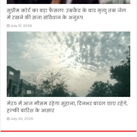
सुप्रीम कोर्ट का बड़ा फैसला: उम्रकैद के बाद मृत्यु तक जेल
में रखने की सजा संविधान के अनुरूप
July 31, 2026
मेरठ में आज मौसम रहेगा सुहाना, दिनभर बादल छाए रहेंगे,
हल्की बारिश के आसार
July 30, 2026