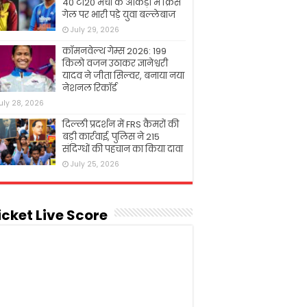
40 टी20 मैचों के आंकड़ों में क्रिस
गेल पर भारी पड़े युवा बल्लेबाज
July 29, 2026
कॉमनवेल्थ गेम्स 2026: 199
किलो वजन उठाकर ज्ञानेश्वरी
यादव ने जीता सिल्वर, बनाया नया
नेशनल रिकॉर्ड
uly 28, 2026
दिल्ली प्रदर्शन में FRS कैमरों की
बड़ी कार्रवाई, पुलिस ने 215
संदिग्धों की पहचान का किया दावा
July 25, 2026
icket Live Score