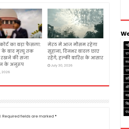
We
 कोर्ट का बड़ा फैसला:
मेरठ में आज मौसम रहेगा
नई
 के बाद मृत्यु तक
सुहाना, दिनभर बादल छाए
रा
ं रखने की सजा
रहेंगे, हल्की बारिश के आसार
मध
न के अनुरूप
July 30, 2026
उत
1, 2026
क
ओ
मह
बि
पं
.
Required fields are marked
*