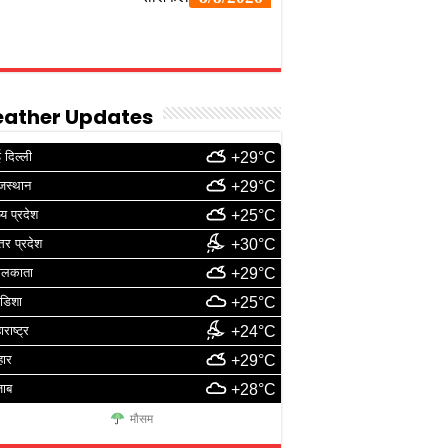
ather Updates
 दिल्ली
+29°C
जस्थान
+29°C
्य प्रदेश
+25°C
्तर प्रदेश
+30°C
ोलकाता
+29°C
डिशा
+25°C
ाराष्ट्र
+24°C
हार
+29°C
जाब
+28°C
मौसम