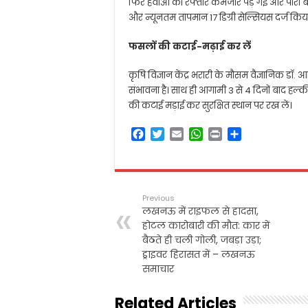
फिर हवाओं की रफ्तार कमजोर पड़ गई और पारा ब
और न्यूनतम तापमान 17 डिग्री सेल्सियस दर्ज किय
फसलों की कटाई-मढ़ाई कर लें
कृषि विज्ञान केंद्र भरारी के मौसम वैज्ञानिक डॉ.
संभावना है। साथ ही आगामी 3 से 4 दिनों बाद हल्
की कटाई मड़ाई कर सुरक्षित स्थान पर रख लें।
F
T
E
W
P
S
a
w
m
h
r
h
c
i
a
a
i
a
e
t
i
t
n
r
b
t
l
s
t
e
Previous
o
e
A
लखनऊ में राइफल से हादसा,
o
r
p
होटल कारोबारी की मौत: कार में
k
p
बैठते ही चली गोली, जबड़ा उड़ा;
ड्राइवर हिरासत में – लखनऊ
समाचार
Related Articles