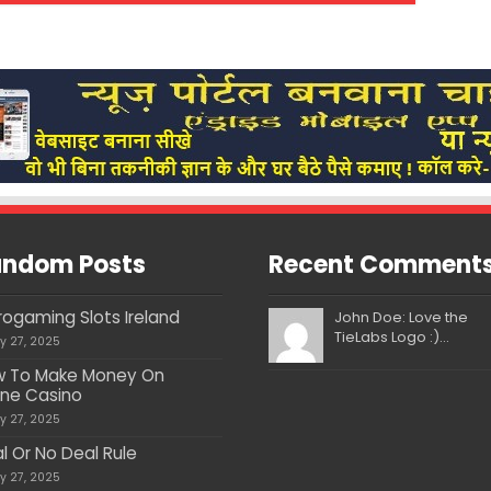
ndom Posts
Recent Comment
rogaming Slots Ireland
John Doe: Love the
TieLabs Logo :)...
ly 27, 2025
 To Make Money On
ine Casino
ly 27, 2025
l Or No Deal Rule
ly 27, 2025