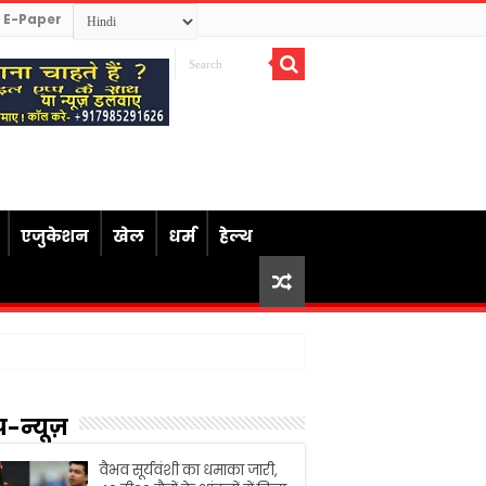
E-Paper
एजुकेशन
खेल
धर्म
हेल्थ
प-न्यूज़
वैभव सूर्यवंशी का धमाका जारी,