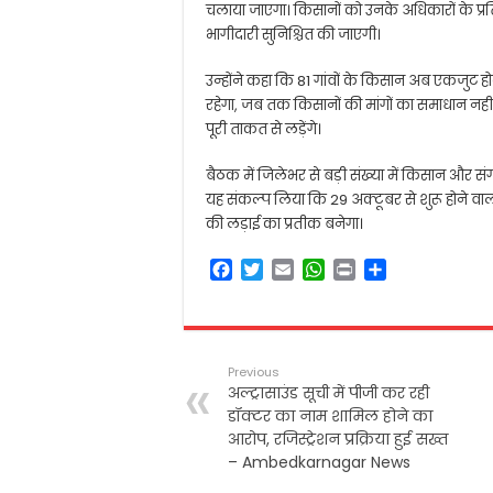
चलाया जाएगा। किसानों को उनके अधिकारों के प
भागीदारी सुनिश्चित की जाएगी।
उन्होंने कहा कि 81 गांवों के किसान अब एकजुट 
रहेगा, जब तक किसानों की मांगों का समाधान नहीं
पूरी ताकत से लड़ेंगे।
बैठक में जिलेभर से बड़ी संख्या में किसान और स
यह संकल्प लिया कि 29 अक्टूबर से शुरू होने 
की लड़ाई का प्रतीक बनेगा।
F
T
E
W
P
S
a
w
m
h
r
h
c
i
a
a
i
a
e
t
i
t
n
r
b
t
l
s
t
e
Previous
o
e
A
अल्ट्रासाउंड सूची में पीजी कर रही
o
r
p
डॉक्टर का नाम शामिल होने का
k
p
आरोप, रजिस्ट्रेशन प्रक्रिया हुई सख्त
– Ambedkarnagar News