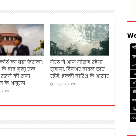
We
नई
रा
 कोर्ट का बड़ा फैसला:
मेरठ में आज मौसम रहेगा
मध
 के बाद मृत्यु तक
सुहाना, दिनभर बादल छाए
उत
ं रखने की सजा
रहेंगे, हल्की बारिश के आसार
न के अनुरूप
क
July 30, 2026
1, 2026
ओ
मह
बि
पं