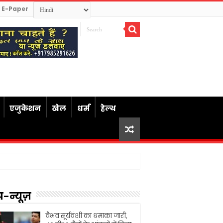
E-Paper
एजुकेशन
खेल
धर्म
हेल्थ
प-न्यूज़
वैभव सूर्यवंशी का धमाका जारी,