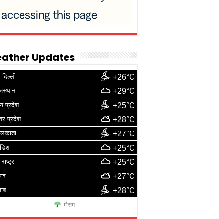
ather Updates
 दिल्ली
+26°C
जस्थान
+29°C
्य प्रदेश
+25°C
्तर प्रदेश
+28°C
ोलकाता
+27°C
डिशा
+25°C
ाराष्ट्र
+25°C
हार
+27°C
जाब
+28°C
मौसम