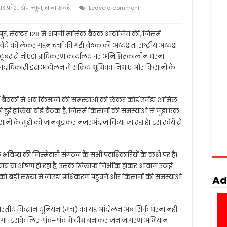
्तर प्रदेश
,
टॉप न्यूज़
,
राज्य खबरें
Leave a comment
पुर, सेक्टर 128 में अपनी मासिक बैठक आयोजित की, जिसमें
े को लेकर गहन चर्चा की गई। बैठक की अध्यक्षता राष्ट्रीय अध्यक्ष
क्टूबर से नोएडा प्राधिकरण कार्यालय पर अनिश्चितकालीन धरना
के पदाधिकारी इस आंदोलन में सक्रिय भूमिका निभाएं और किसानों के
्ड बैठकों में अब किसानों की समस्याओं को लेकर कोई एजेंडा शामिल
हुई हालिया बोर्ड बैठक है, जिसमें किसानों की समस्याओं से जुड़ा एक
सानों के मुद्दों को जानबूझकर नज़रअंदाज़ किया जा रहा है। इस रवैये से
 के भविष्य की जिम्मेदारी संगठन के सभी पदाधिकारियों के कंधों पर है।
अन्याय या शोषण हो रहा है, उसके खिलाफ निर्भीक होकर आवाज उठाई
को बड़ी संख्या में नोएडा प्राधिकरण पहुंचने और किसानों की समस्याओं
Ad
कि भारतीय किसान यूनियन (मंच) का यह आंदोलन अब सिर्फ धरना नहीं
ेगा। इसके लिए गांव-गांव में टीम बनाकर जन जागरण अभियान