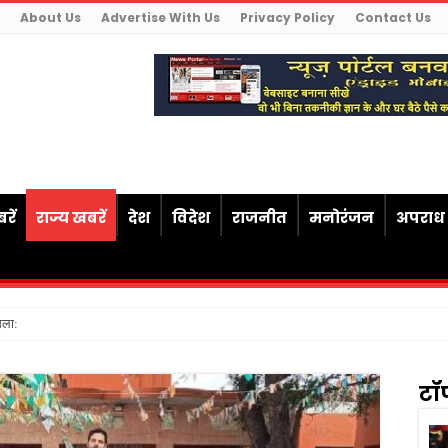
About Us
Advertise With Us
Privacy Policy
Contact Us
रें
राज्य खबरें
देश
विदेश
राजनीत
मनोरंजन
अपराध
ैसला: उम्रकैद के बाद मृत्यु तक ज
टॉ