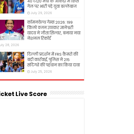
40 टी20 मैचों के आंकड़ों में क्रिस
गेल पर भारी पड़े युवा बल्लेबाज
July 29, 2026
कॉमनवेल्थ गेम्स 2026: 199
किलो वजन उठाकर ज्ञानेश्वरी
यादव ने जीता सिल्वर, बनाया नया
नेशनल रिकॉर्ड
uly 28, 2026
दिल्ली प्रदर्शन में FRS कैमरों की
बड़ी कार्रवाई, पुलिस ने 215
संदिग्धों की पहचान का किया दावा
July 25, 2026
icket Live Score