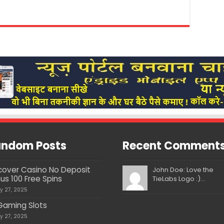
ndom Posts
Recent Comment
cover Casino No Deposit
John Doe: Love the
us 100 Free Spins
TieLabs Logo :)...
ly 27, 2025
 Gaming Slots
ly 27, 2025