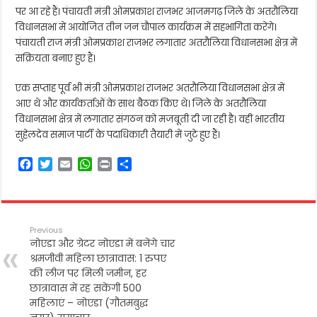
पर आ रहे हैं। पंचायती मंत्री ओमप्रकाश राजभर आजमगढ़ जिले के अतरौलिया
विधानसभा में आयोजित तीन जन चौपाल कार्यक्रम में सहभागिता करेंगे।
पंचायती राज मंत्री ओमप्रकाश राजभर लगातार अतरौलिया विधानसभा क्षेत्र में
सक्रियता बनाए हुए हैं।
एक सप्ताह पूर्व भी मंत्री ओमप्रकाश राजभर अतरौलिया विधानसभा क्षेत्र में
आए थे और कार्यकर्ताओं के साथ बैठक किए थे। जिले के अतरौलिया
विधानसभा क्षेत्र में लगातार संगठन को मजबूती दी जा रही है। वहीं भारतीय
सुहेलदेव समाज पार्टी के पदाधिकारी तैयारी में जुटे हुए हैं।
F
T
E
W
P
S
a
w
m
h
r
h
c
i
a
a
i
a
e
t
i
t
n
r
b
t
l
s
t
e
Previous
o
e
A
नोएडा और ग्रेटर नोएडा में बनेंगे चार
o
r
p
श्रमजीवी महिला छात्रावास: 1 रुपए
k
p
की लीज पर मिली जमीन, हर
छात्रावास में रह सकेंगी 500
महिलाएं – नोएडा (गौतमबुद्ध