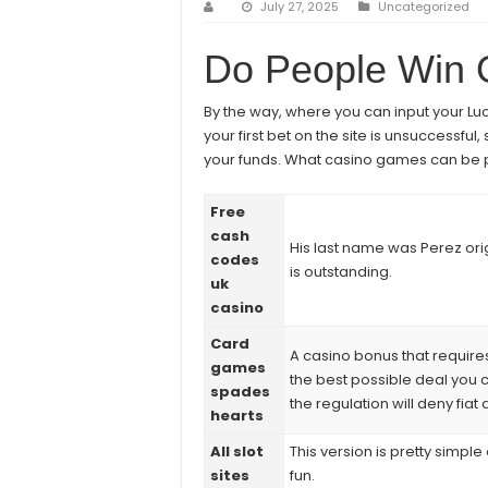
July 27, 2025
Uncategorized
Do People Win 
By the way, where you can input your Lucy
your first bet on the site is unsuccessfu
your funds. What casino games can be 
Free
cash
His last name was Perez or
codes
is outstanding.
uk
casino
Card
A casino bonus that require
games
the best possible deal you 
spades
the regulation will deny fiat
hearts
All slot
This version is pretty simple
sites
fun.