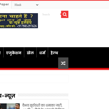
Paper
ध
एजुकेशन
खेल
धर्म
हेल्थ
प-न्यूज़
वैभव सूर्यवंशी का धमाका जारी,