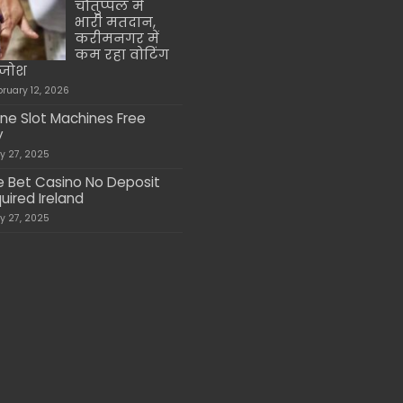
चौतुप्पल में
भारी मतदान,
करीमनगर में
कम रहा वोटिंग
 जोश
bruary 12, 2026
ine Slot Machines Free
y
ly 27, 2025
e Bet Casino No Deposit
uired Ireland
ly 27, 2025