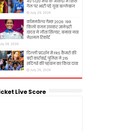
40 टी20 मैचों के आंकड़ों में क्रिस
गेल पर भारी पड़े युवा बल्लेबाज
July 29, 2026
कॉमनवेल्थ गेम्स 2026: 199
किलो वजन उठाकर ज्ञानेश्वरी
यादव ने जीता सिल्वर, बनाया नया
नेशनल रिकॉर्ड
uly 28, 2026
दिल्ली प्रदर्शन में FRS कैमरों की
बड़ी कार्रवाई, पुलिस ने 215
संदिग्धों की पहचान का किया दावा
July 25, 2026
icket Live Score