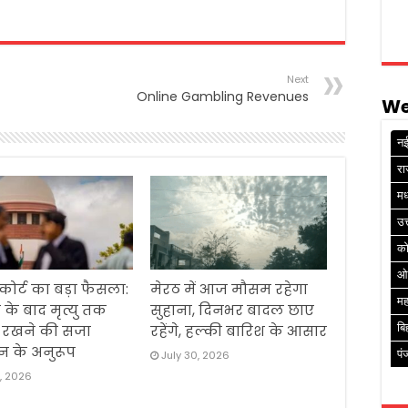
Next
Online Gambling Revenues
We
नई
रा
मध
उत
क
ओ
 कोर्ट का बड़ा फैसला:
मेरठ में आज मौसम रहेगा
मह
 के बाद मृत्यु तक
सुहाना, दिनभर बादल छाए
बि
ं रखने की सजा
रहेंगे, हल्की बारिश के आसार
न के अनुरूप
पं
July 30, 2026
1, 2026