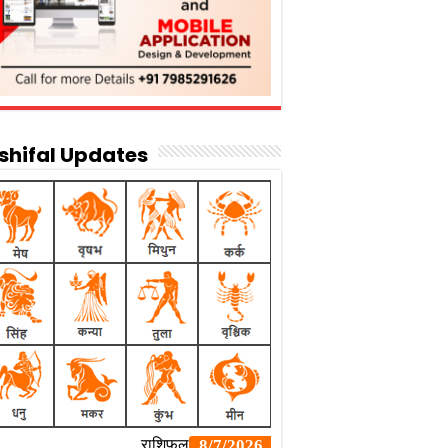
shifal Updates