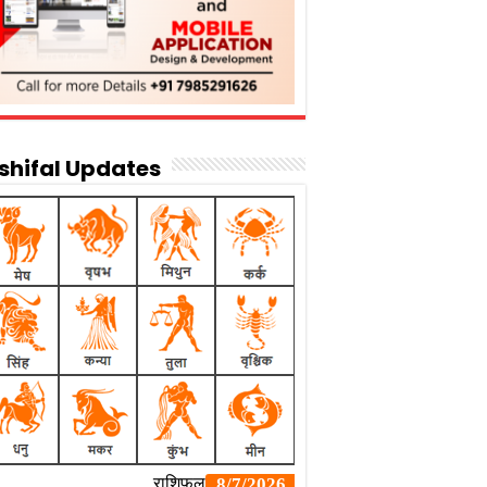
shifal Updates