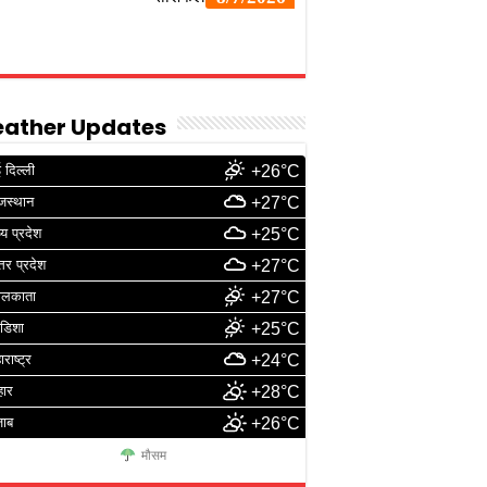
ather Updates
 दिल्ली
+26°C
जस्थान
+27°C
्य प्रदेश
+25°C
्तर प्रदेश
+27°C
ोलकाता
+27°C
डिशा
+25°C
ाराष्ट्र
+24°C
हार
+28°C
जाब
+26°C
मौसम