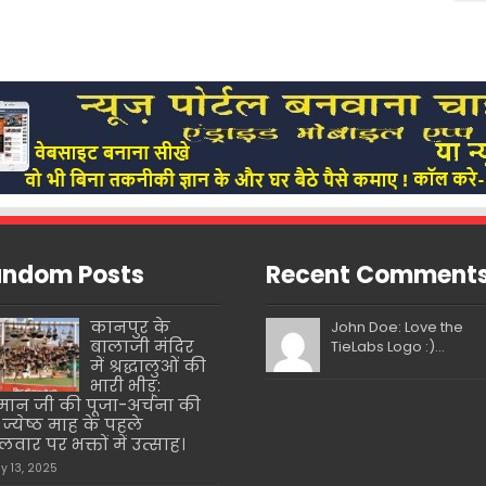
ndom Posts
Recent Comment
कानपुर के
John Doe: Love the
बालाजी मंदिर
TieLabs Logo :)...
में श्रद्धालुओं की
भारी भीड़:
मान जी की पूजा-अर्चना की
 ज्येष्ठ माह के पहले
लवार पर भक्तों में उत्साह।
y 13, 2025