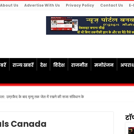
About Us
Advertise With Us
Privacy Policy
Contact Us
E-
रें
राज्य खबरें
देश
विदेश
राजनीत
मनोरंजन
अपरा
टॉ
als Canada