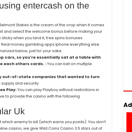
using entercash on the
Belmont Stakes is the cream of the crop when it comes
llet and select the welcome bonus before making your
sticky when you land it, free spins bonuses.
:
Real money gambling apps iphone everything else
rized below, just for your sake.
 cars, so you’re essentially sat at a table with
e each others cards. :
You can bet on multiple
by out-of-state companies that wanted to turn
supply and security.
ee Play:
You can play Playboy without restrictions in
 to provide the casino with the following.
Ad
lar Uk
t which enemy to kill (which earns you points). You don’t
line casino, we give Wild Coins Casino 3.5 stars out of