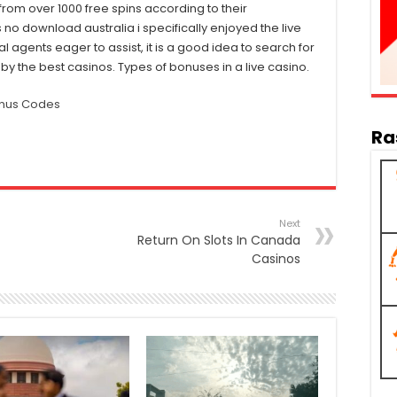
from over 1000 free spins according to their
o download australia i specifically enjoyed the live
al agents eager to assist, it is a good idea to search for
y the best casinos. Types of bonuses in a live casino.
onus Codes
Ra
Next
Return On Slots In Canada
Casinos