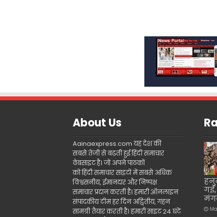
About Us
Ra
Aainaexpress.com यह देश की
सबसे तेजी से बढ़ती हुई हिंदी समाचार
वेबसाइट है। जो अपने पाठकों
को हिंदी समाचार साइटों में सबसे अधिक
हनु
विश्वसनीय, ईमानदार और निष्पक्ष
गई,
समाचार प्रदान करती है। हमारी ऑनलाइन
मंग
संपादकीय टीम हर दिन अद्वितीय, गहन
Ma
सामग्री तैयार करती है। हमारी साइट 24 घंटे