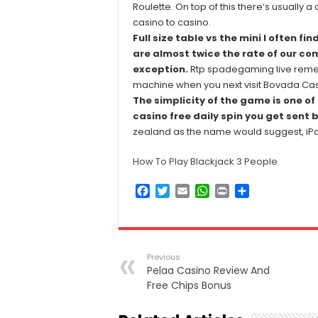
Roulette. On top of this there’s usually
casino to casino.
Full size table vs the mini I often f
are almost twice the rate of our com
exception.
Rtp spadegaming live rememb
machine when you next visit Bovada Casin
The simplicity of the game is one of
casino free daily spin you get sent 
zealand as the name would suggest, iP
How To Play Blackjack 3 People
F
T
E
W
P
S
a
w
m
h
r
h
c
i
a
a
i
a
e
t
i
t
n
r
b
t
l
s
t
e
Previous
o
e
A
Pelaa Casino Review And
o
r
p
Free Chips Bonus
k
p