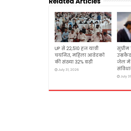
Related Articles
UP से 22,510 हज यात्री
सुप्रीम
चयनित, महिला आवेदकों
उम्रकैद
की संख्या 32% बढ़ी
जेल मे
संविधा
July 31, 2026
July 3