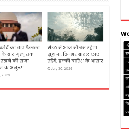
We
नई
 कोर्ट का बड़ा फैसला:
मेरठ में आज मौसम रहेगा
रा
 के बाद मृत्यु तक
सुहाना, दिनभर बादल छाए
ं रखने की सजा
रहेंगे, हल्की बारिश के आसार
मध
न के अनुरूप
July 30, 2026
उत
1, 2026
क
ओ
मह
बि
पं