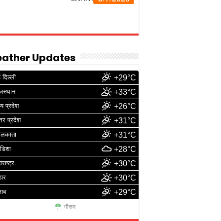
ather Updates
 दिल्ली
+29°C
जस्थान
+33°C
्य प्रदेश
+26°C
्तर प्रदेश
+31°C
ोलकाता
+31°C
डिशा
+28°C
ाराष्ट्र
+30°C
हार
+30°C
जाब
+29°C
मौसम