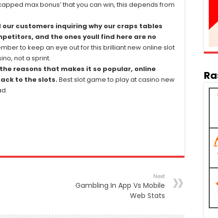
 a capped max bonus’ that you can win, this depends from
ind our customers inquiring why our craps tables
petitors, and the ones youll find here are no
er to keep an eye out for this brilliant new online slot
o, not a sprint.
 the reasons that makes it so popular, online
Ra
back to the slots.
Best slot game to play at casino new
ad.
Next
Gambling In App Vs Mobile
Web Stats