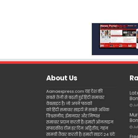
About Us
Ra
Aainaexpress.com यह देश की
Lat
सबसे तेजी से बढ़ती हुई हिंदी समाचार
Bon
वेबसाइट है। जो अपने पाठकों
Ju
को हिंदी समाचार साइटों में सबसे अधिक
Mur
विश्वसनीय, ईमानदार और निष्पक्ष
Bon
समाचार प्रदान करती है। हमारी ऑनलाइन
Ju
संपादकीय टीम हर दिन अद्वितीय, गहन
सामग्री तैयार करती है। हमारी साइट 24 घंटे
Fre