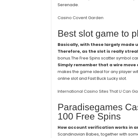
Serenade.
Casino Covent Garden
Best slot game to p
Basically, with these largely made up
Therefore, as the slot is really strea
bonus.The Free Spins scatter symbol can 
Simply remember that a wire move c
makes the game ideal for any player wit
online slot and Fast Buck Lucky slot.
International Casino Sites That U Can G
Paradisegames Cas
100 Free Spins
How account verification works in an
Scandinavian Babes, together with some