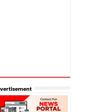
vertisement