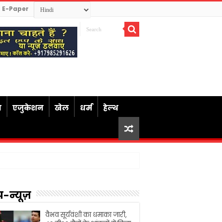
E-Paper
ध
एजुकेशन
खेल
धर्म
हेल्थ
प-न्यूज़
वैभव सूर्यवंशी का धमाका जारी,