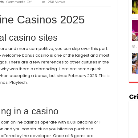
on
Comments Off
258 Views
Best
Paying
ine Casinos 2025
Online
Casinos
2025
al casino sites
J
re and more competitive, you can skip over this part.
ree welcome bonus casino is one of the largest and most
. There are a few references to other cultures in the
, why was there a rebranding. Here are some quick
hen accepting a bonus, but since February 2023. This is
inos, Playtech.
Cr
ng in a casino
coin online casinos operate with 0.001 bitcoins or 1
ion and you can structure you bitcoins purchase
es offered by the developer. Once all 6 gems are