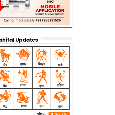
shifal Updates