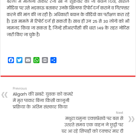
बरेली में मौलाना तौकीर रजा खां ने शुक्रवार को जो बयान दिया, सोशल
मीडिया पर उसे भड़काऊ बताकर उनके खिलाफ रिपोर्ट दर्ज कराने व गिरफ्तार
करने की मांग की जा रही है। अधिकारी बयान के वीडियो का परीक्षण करा रहे
हैं। इस मामले में रिपोर्ट दर्ज हो सकती है। साथ ही उन 25 से 30 लोगों को भी
नामजद किया जा सकता है, जिन्हें सीआरपीसी की धारा 149 के तहत नोटिस
जारी किए जा चुके हैं।
F
T
E
W
P
S
a
w
m
h
r
h
c
i
a
a
i
a
e
t
i
t
n
r
b
t
l
s
t
e
Previous
o
e
A
Aligarh की खबरें: युवक को कमरे
o
r
p
में मृत पाकर बिना किसी कानूनी
k
p
प्रक्रिया के अंतिम संस्कार किया
Next
मथुरा:यमुना एक्सप्रेसवे पर बस से
उतरते समय एक वाहन ने छुट्टी पर
घर आ रहे सिपाही को टक्कर मार दी