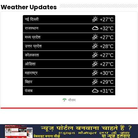
Weather Updates
नई दिल्ली
+27°C
राजस्थान
+32°C
मध्य प्रदेश
+27°C
उत्तर प्रदेश
+28°C
कोलकाता
+27°C
ओडिशा
+27°C
महाराष्ट्र
+30°C
बिहार
+29°C
पंजाब
+31°C
मौसम