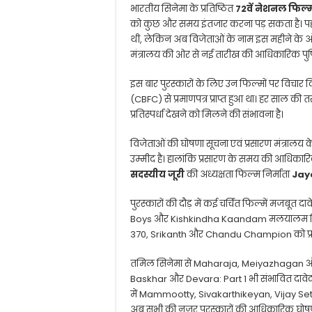
भारतीय सिनेमा के प्रतिष्ठित
72वें नेशनल फिल्म
को कुछ और समय इंतजार करना पड़ सकता है। पहल
थी, लेकिन अब विजेताओं के नाम इस महीने के अंत
मंत्रालय की ओर से नई तारीख की आधिकारिक पुष्ट
इस बार पुरस्कारों के लिए उन फिल्मों पर विचार किया
(CBFC) से प्रमाणपत्र प्राप्त हुआ था। हर साल क
प्रतिस्पर्धा देखने को मिलने की संभावना है।
विजेताओं की घोषणा सूचना एवं प्रसारण मंत्रालय
उम्मीद है। हालांकि प्रसारण के समय की आधिकारिक
सदस्यीय जूरी
की अध्यक्षता फिल्म निर्माता
Jay
पुरस्कारों की दौड़ में कई चर्चित फिल्में मजबूत दाव
Boys
और
Kishkindha Kaandam
मलयालम सिनेमा
370
,
Srikanth
और
Chandu Champion
को प्
तमिल सिनेमा से
Maharaja
,
Meiyazhagan
Baskhar
और
Devara: Part 1
भी संभावित दावेदार
में
Mammootty
,
Sivakarthikeyan
,
Vijay Se
अब सभी की नजर पुरस्कारों की आधिकारिक घोषणा