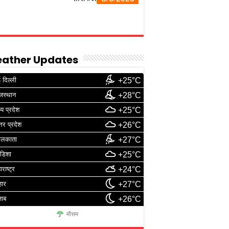
ather Updates
 दिल्ली
+25°C
जस्थान
+28°C
्य प्रदेश
+25°C
्तर प्रदेश
+26°C
ोलकाता
+27°C
डिशा
+25°C
ाराष्ट्र
+24°C
हार
+27°C
जाब
+26°C
मौसम