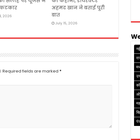
ी सलाह पर यूजर्स ने
की कहानी, डायरेक्टर
 फटकार
अहमद खान ने बताई पूरी
बात
4, 2026
July 15, 2026
We
नई
रा
मध
.
Required fields are marked
*
उत
क
ओ
मह
बि
पं