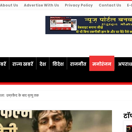
About Us
Advertise With Us
Privacy Policy
Contact Us
E-
रें
राज्य खबरें
देश
विदेश
राजनीत
मनोरंजन
अपरा
ैसला: उम्रकैद के बाद मृत्यु तक जेल में रखने की सजा संवि
टॉ