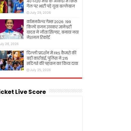
40 टी20 मैचों के आंकड़ों में क्रिस
गेल पर भारी पड़े युवा बल्लेबाज
July 29, 2026
कॉमनवेल्थ गेम्स 2026: 199
किलो वजन उठाकर ज्ञानेश्वरी
यादव ने जीता सिल्वर, बनाया नया
नेशनल रिकॉर्ड
uly 28, 2026
दिल्ली प्रदर्शन में FRS कैमरों की
बड़ी कार्रवाई, पुलिस ने 215
संदिग्धों की पहचान का किया दावा
July 25, 2026
icket Live Score