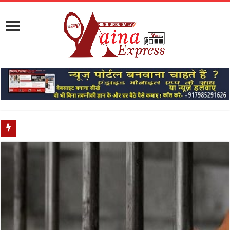
मेरठ में आज म