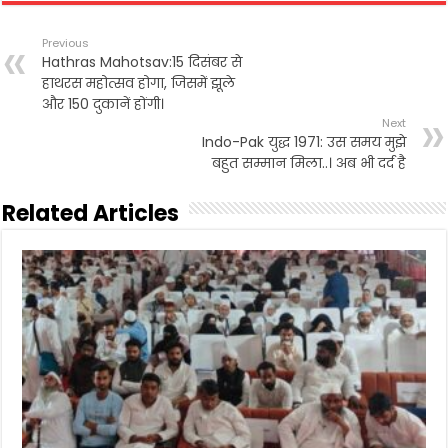
e
t
i
t
n
r
b
t
l
s
t
e
Previous
o
e
A
Hathras Mahotsav:15 दिसंबर से
o
r
p
हाथरस महोत्सव होगा, जिसमें झूले
k
p
और 150 दुकानें होंगी।
Next
Indo-Pak युद्ध 1971: उस समय मुझे
बहुत सम्मान मिला..। अब भी दर्द है
Related Articles