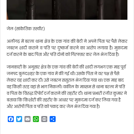
जेल (सांकेतिक तस्वीर)
अलीगढ़ में बरला थाना क्षेत्र के एक गांव की बेटी ने अपने पिता पर पैसे लेकर
जबरन शादी कराने व पति पर दुष्कर्म करने का आरोप लगाया है। मुकदमा
दर्ज करने के बाद पिता और पति दोनों को गिरफ्तार कर जेल भेज दिया है।
जानकारी के अनुसार क्षेत्र के एक गांव की बेटी की शादी लगभग एक माह पूर्व
जनपद बुलंदशहर के एक गांव में की गई थी। उसके पिता ने वर पक्ष से पैसे
लेकर यह शादी कर दी। उसे जबरन ससुराल भेज दिया गया था। एक माह बाद
वह किसी तरह वहां से भाग निकली। वकील के माध्सम से थाना बरला में पति
व पिता के विरुद्ध रिपोर्ट दर्ज कराने की तहरीर दी। थाना प्रभारी रंजीत कुमार ने
बताया कि किशोरी की तहरीर के आधार पर मुकदमा दर्ज कर लिया गया है
और आरोपी पिता व पति को पकड़ कर जेल भेज दिया गया है।
F
T
E
W
P
S
a
w
m
h
r
h
c
i
a
a
i
a