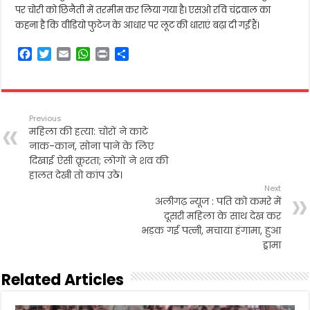
पर चोरी को छिनैती में तरमीम कर लिया गया है। एसओ रवि चंद्रवाल का
कहना है कि वीडियो फुटेज के आधार पर लूट की धाराएं बढ़ा दी गईं हैं।
F
T
E
W
P
S
a
w
m
h
r
h
c
i
a
a
i
a
e
t
i
t
n
r
b
t
l
s
t
e
Previous
o
e
A
महिला की हत्या: चोरों ने काटे
o
r
p
नाक-कान, सोना पाने के लिए
k
p
दिखाई ऐसी क्रूरता; लोगों ने शव की
हालत देखी तो कांप उठे।
Next
अलीगढ़ न्यूज : पति को कमरे में
दूसरी महिला के साथ देख कर
भड़क गई पत्नी, मचाया हंगामा, हुआ
ड्रामा
Related Articles