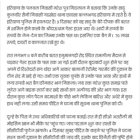
हरियाणा के पलवल निवासी नरेश पुत्र निदालाल ने बताया कि उनके साढ़ू
कुलवीर सैनी निवासी गढखेडा थाना छायंसा बल्लभगढ हरियाणा में रहते हैं। वे
हरियाणा पुलिस में हवलदार हैं। 3 दिसंबर को वह साढ़ू के बेटे दीपक की बरात
में शामिल होने कस्बे के श्रीदाऊधाम गेस्ट हाउस आए थे। शादी में रुपयों के
रुपयों के लेन-देन का जिम्मा उनके पास था। इसलिए एक बैग में 1. 70 लाख
रुपये, डायरी व कागजात रखे हुए थे।
रात लगभग 11 बजे करीब बरात हनुमानगढ़ी रोड़ स्थित रामलीला मैदान से
चढ़कर गेस्ट हाउस के पास तक आ गई। इसी दौरान बूंदाबांदी शुरू होने पर वह
अपने दो रिश्तेदारों संग थोड़ा आगे आकर बालाजी रेडीमेड गारमेंट की दुकान के
टीन शेड में खड़े हो गए। तभी एक युवक चुपके से उनके पास आया और हाथों में
लगा रुपयों भरा बैग छीनकर भाग निकला। जब तक नरेश कुछ समझ पाते
लुटेरा आगे बाइक स्टार्ट कर खड़े साथी संग अलीगढ़ की ओर भाग गया। इस
दौरान कुछ लोग पैदल बदमाशों के पीछे भागे लेकिन बारिश और अंधेरे में कुछ
हाथ नहीं लगा। उसी समय पीड़ित ने घटना की सूचना थाना पुलिस को दी।
दूल्हे के पिता ने उच्च अधिकारियों को घटना बताई। रात में ही सीओ अतरौली मो.
मोहसिन खान भी मौके पर पहुंच गए। जांच पड़ताल शुरू कर रास्तों के
सीसीटीवी फुटेज खंगाले। 4 दिसंबर सुबह पीड़ित के कहने पर पुलिस ने घटना
स्थल वाली दुकान के सीसीटीवी की जांच की, इसके बाद छिनैती की पुष्टि होने